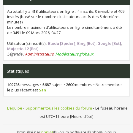
Au total, il y a
413
utilisateurs en ligne :: 4 inscrits, 0 invisible et 409
invités (basé sur le nombre d’utilisateurs actifs des 5 dernières
minutes)
Le nombre maximum d’utilisateurs en ligne simultanément a été
de
3491
le 09 Mars 2026, 04:27
Utilisateur(s) inscrit(s) :
Baidu [Spider]
,
Bing [Bot]
,
Google [Bot]
,
Majestic-12 [Bot]
Légende :
Administrateurs
,
Modérateurs globaux
Statistiques
102735
messages •
5687
sujets •
2600
membres • Notre membre
le plus récent est
San
L’équipe
•
Supprimer tous les cookies du forum
• Le fuseau horaire
est UTC+1 heure [Heure d’été]
Propulsé par
phpBB
® Forum Software © phpBB Group