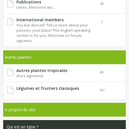
Publications
38
Livres, émissions etc...
International members
2
You live abroad? Tell us more about your
passion, your place! This English-speaking
section is for you. Welcome on forum-
agrumes
Autres plantes
Autres plantes tropicales
80
(hors agrumes)
Légumes et fruitiers classiques
347
A propos du site
Qui est en ligne ?