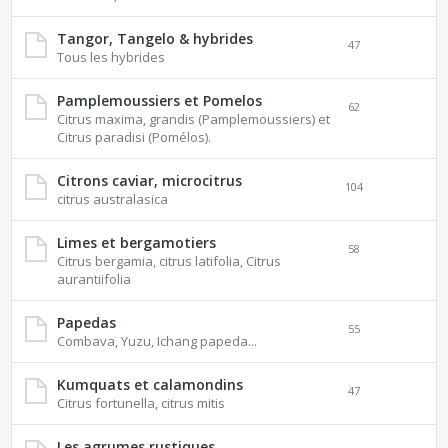
Tangor, Tangelo & hybrides
47
Tous les hybrides
Pamplemoussiers et Pomelos
62
Citrus maxima, grandis (Pamplemoussiers) et
Citrus paradisi (Pomélos).
Citrons caviar, microcitrus
104
citrus australasica
Limes et bergamotiers
58
Citrus bergamia, citrus latifolia, Citrus
aurantiifolia
Papedas
55
Combava, Yuzu, Ichang papeda...
Kumquats et calamondins
47
Citrus fortunella, citrus mitis
Les agrumes rustiques