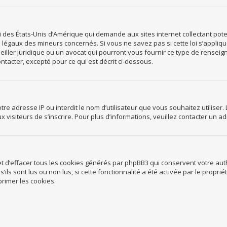
loi des États-Unis d’Amérique qui demande aux sites internet collectant po
 légaux des mineurs concernés. Si vous ne savez pas si cette loi s’appliq
eiller juridique ou un avocat qui pourront vous fournir ce type de rense
ontacter, excepté pour ce qui est décrit ci-dessous.
 votre adresse IP ou interdit le nom d’utilisateur que vous souhaitez utilis
 visiteurs de s’inscrire. Pour plus d’informations, veuillez contacter un a
t d’effacer tous les cookies générés par phpBB3 qui conservent votre auth
ils sont lus ou non lus, si cette fonctionnalité a été activée par le propr
rimer les cookies.