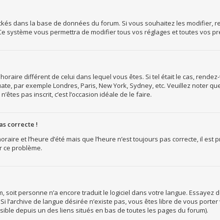
tockés dans la base de données du forum. Si vous souhaitez les modifier, r
Ce système vous permettra de modifier tous vos réglages et toutes vos p
 horaire différent de celui dans lequel vous êtes. Si tel était le cas, rende
ate, par exemple Londres, Paris, New York, Sydney, etc. Veuillez noter qu
n’êtes pas inscrit, c’est l’occasion idéale de le faire.
as correcte !
oraire et l’heure d’été mais que l’heure n’est toujours pas correcte, il est
r ce problème.
rum, soit personne n’a encore traduit le logiciel dans votre langue. Essaye
. Si l’archive de langue désirée n’existe pas, vous êtes libre de vous port
essible depuis un des liens situés en bas de toutes les pages du forum).