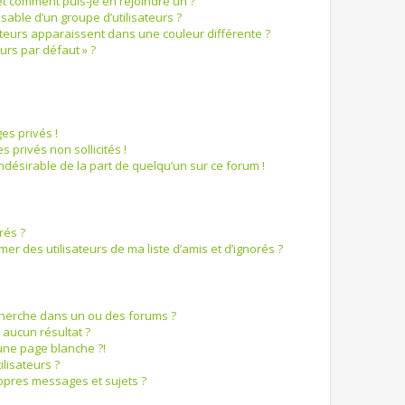
et comment puis-je en rejoindre un ?
able d’un groupe d’utilisateurs ?
ateurs apparaissent dans une couleur différente ?
urs par défaut » ?
s privés !
 privés non sollicités !
 indésirable de la part de quelqu’un sur ce forum !
rés ?
r des utilisateurs de ma liste d’amis et d’ignorés ?
cherche dans un ou des forums ?
aucun résultat ?
une page blanche ?!
lisateurs ?
opres messages et sujets ?