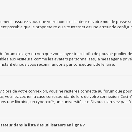
rement, assurez-vous que votre nom d’utilisateur et votre mot de passe soie
nt possible que le propriétaire du site internet ait une erreur de configura
r du forum d’exiger ou non que vous soyez inscrit afin de pouvoir publier
les aux visiteurs, comme les avatars personnalisés, la messagerie privée, 
rt instant et nous vous recommandons par conséquent de le faire.
nt
lors de votre connexion, vous ne resterez connecté au forum que pour 
ecté, veuillez cocher la case correspondante lors de votre connexion. Cec
s une librairie, un cybercafé, une université, etc. Si vous n’arrivez pas à 
teur dans la liste des utilisateurs en ligne ?