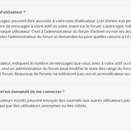
’utilisateur ?
ssages, peuvent être associés à votre nom d’utilisateur. L’un d’entre eux 
bre de messages à votre actif ou votre statut sur le forum. L’autre type, 
que utilisateur. C’est à l’administrateur du forum d’activer ou non les ava
actez l’administrateur du forum et demandez-lui pour quelles raisons a t-il 
sateur, indiquent le nombre de messages que vous avez à votre actif ou ide
, seul un administrateur du forum peut modifier le texte des rangs du fo
le forum. Beaucoup de forums ne toléreront pas ceci et un modérateur ou
, il m’est demandé de me connecter ?
tilisateurs inscrits peuvent envoyer des courriels aux autres utilisateurs p
ique par des utilisateurs anonymes ou des robots.