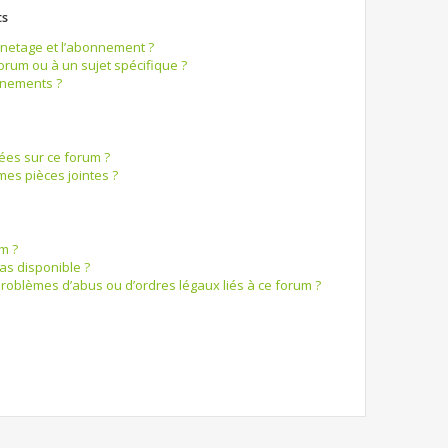
ts
ignetage et l’abonnement ?
rum ou à un sujet spécifique ?
nnements ?
sées sur ce forum ?
es pièces jointes ?
m ?
pas disponible ?
problèmes d’abus ou d’ordres légaux liés à ce forum ?