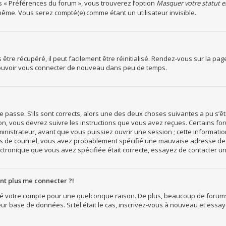
s « Préférences du forum », vous trouverez l’option
Masquer votre statut e
ême. Vous serez compté(e) comme étant un utilisateur invisible.
tre récupéré, il peut facilement être réinitialisé. Rendez-vous sur la pa
 pouvoir vous connecter de nouveau dans peu de temps.
e passe. S’ils sont corrects, alors une des deux choses suivantes a pu s’êt
ion, vous devrez suivre les instructions que vous avez reçues. Certains f
nistrateur, avant que vous puissiez ouvrir une session ; cette information 
as de courriel, vous avez probablement spécifié une mauvaise adresse de co
lectronique que vous avez spécifiée était correcte, essayez de contacter u
ent plus me connecter ?!
imé votre compte pour une quelconque raison. De plus, beaucoup de forums
leur base de données. Si tel était le cas, inscrivez-vous à nouveau et essa