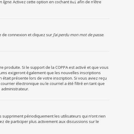
n ligne
. Activez cette option en cochant
afin de n’être
Oui
ge de connexion et cliquez sur
J’ai perdu mon mot de passe
.
re produite. Si le support de la COPPA est activé et que vous
orums exigeront également que les nouvelles inscriptions
était présente lors de votre inscription. Si vous aviez reçu
urrier électronique ou le courriel a été filtré en tant que
n administrateur.
 suppriment périodiquement les utilisateurs qui n’ont rien
yez de participer plus activement aux discussions sur le