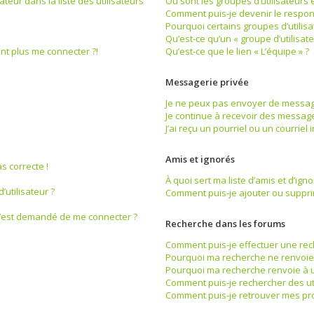
eur dans la liste des utilisateurs
Où sont les groupes d’utilisateurs 
Comment puis-je devenir le respons
Pourquoi certains groupes d’utilis
Qu’est-ce qu’un « groupe d’utilisate
ent plus me connecter ?!
Qu’est-ce que le lien « L’équipe » ?
Messagerie privée
Je ne peux pas envoyer de message
Je continue à recevoir des messages
J’ai reçu un pourriel ou un courriel
Amis et ignorés
s correcte !
À quoi sert ma liste d’amis et d’igno
utilisateur ?
Comment puis-je ajouter ou supprime
il m’est demandé de me connecter ?
Recherche dans les forums
Comment puis-je effectuer une re
Pourquoi ma recherche ne renvoie 
Pourquoi ma recherche renvoie à 
Comment puis-je rechercher des uti
Comment puis-je retrouver mes pr