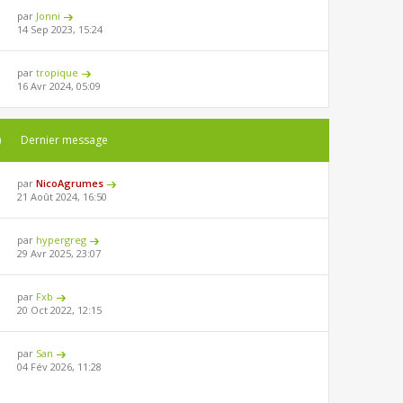
par
Jonni
14 Sep 2023, 15:24
par
tropique
16 Avr 2024, 05:09
)
Dernier message
par
NicoAgrumes
21 Août 2024, 16:50
par
hypergreg
29 Avr 2025, 23:07
par
Fxb
20 Oct 2022, 12:15
par
San
04 Fév 2026, 11:28