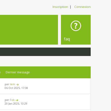
Inscription
|
Connexion
faq
)
Dernier message
par
lem
06 Oct 2025, 17:38
par
Fxb
20 Jan 2025, 13:29