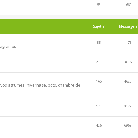
58
1660
Sujet(s)
Message(s
85
1178
s agrumes
230
3696
165
4623
er vos agrumes (hivernage, pots, chambre de
571
8172
426
6969