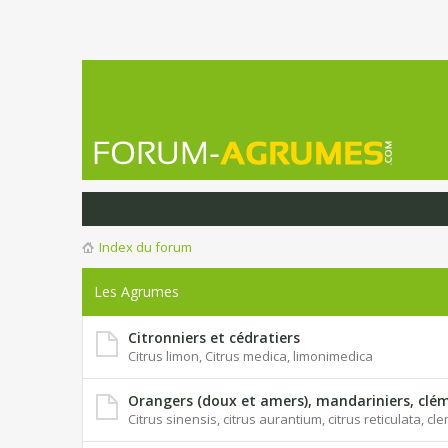
Index du forum
Les Agrumes
Citronniers et cédratiers
Citrus limon, Citrus medica, limonimedica
Orangers (doux et amers), mandariniers, clém
Citrus sinensis, citrus aurantium, citrus reticulata, c