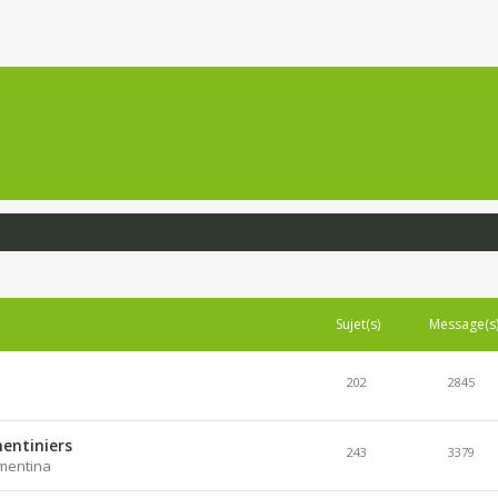
Sujet(s)
Message(s
202
2845
entiniers
243
3379
lementina