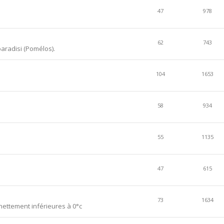
47
978
62
743
aradisi (Pomélos).
104
1653
58
934
55
1135
47
615
73
1634
ettement inférieures à 0°c