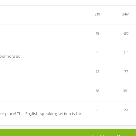
219
3461
18
680
4
111
oor hors sol
12
77
38
351
2
20
r place! This English-speaking section is for