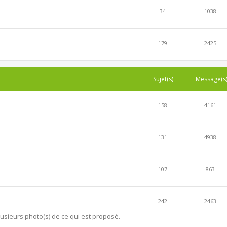
34
1038
179
2425
Sujet(s)
Message(s
158
4161
131
4938
107
863
242
2463
lusieurs photo(s) de ce qui est proposé.