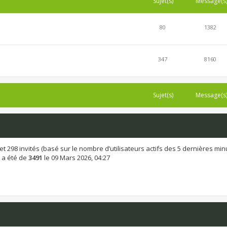
Sujet(s)
Message(s
80
1382
347
8160
Sujet(s)
Message(s
ble et 298 invités (basé sur le nombre d’utilisateurs actifs des 5 dernières min
 a été de
3491
le 09 Mars 2026, 04:27