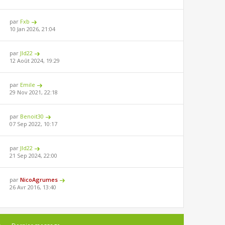
par
Fxb
10 Jan 2026, 21:04
par
Jld22
12 Août 2024, 19:29
par
Emile
29 Nov 2021, 22:18
par
Benoit30
07 Sep 2022, 10:17
par
Jld22
21 Sep 2024, 22:00
par
NicoAgrumes
26 Avr 2016, 13:40