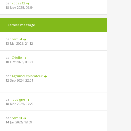
par
kdbee12
18 Nov 2025, 09:54
)
Dernier message
par
Sam54
13 Mai 2026, 21:12
par
Criollo
10 Oct 2025, 09:21
par
AgrumeExplorateur
12 Sep 2024, 22:01
par
louvigne
18 Déc 2025, 07:20
par
Sam54
14 Juil 2026, 18:59