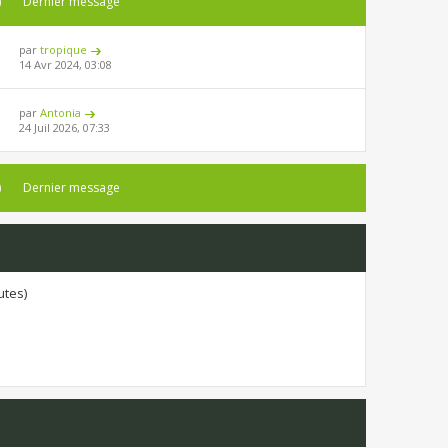
)
Dernier message
par
tropique
14 Avr 2024, 03:08
par
Antonia
24 Juil 2026, 07:33
)
Dernier message
utes)