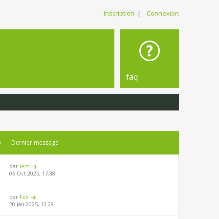
Inscription
|
Connexion
faq
)
Dernier message
par
lem
06 Oct 2025, 17:38
par
Fxb
20 Jan 2025, 13:29