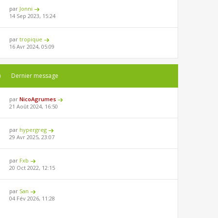
par
Jonni
14 Sep 2023, 15:24
par
tropique
16 Avr 2024, 05:09
)
Dernier message
par
NicoAgrumes
21 Août 2024, 16:50
par
hypergreg
29 Avr 2025, 23:07
par
Fxb
20 Oct 2022, 12:15
par
San
04 Fév 2026, 11:28