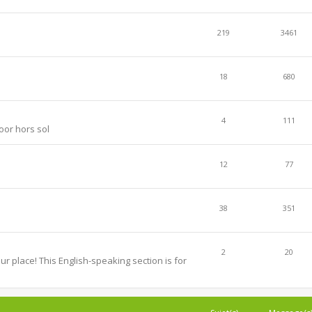
219
3461
18
680
4
111
oor hors sol
12
77
38
351
2
20
r place! This English-speaking section is for