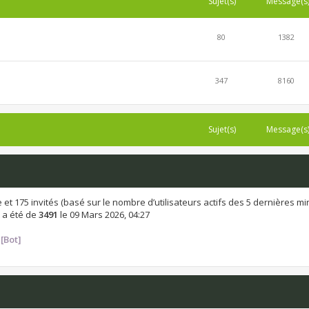
Sujet(s)
Message(s
80
1382
347
8160
Sujet(s)
Message(s
ible et 175 invités (basé sur le nombre d’utilisateurs actifs des 5 dernières m
 a été de
3491
le 09 Mars 2026, 04:27
[Bot]