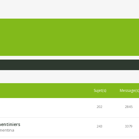
Sujet(s)
Message(s
202
2845
entiniers
243
3379
lementina