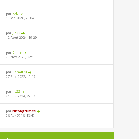
par
Fxb
10 Jan 2026, 21:04
par
Jld22
12 Août 2024, 19:29
par
Emile
29 Nov 2021, 22:18
par
Benoit30
07 Sep 2022, 10:17
par
Jld22
21 Sep 2024, 22:00
par
NicoAgrumes
26 Avr 2016, 13:40