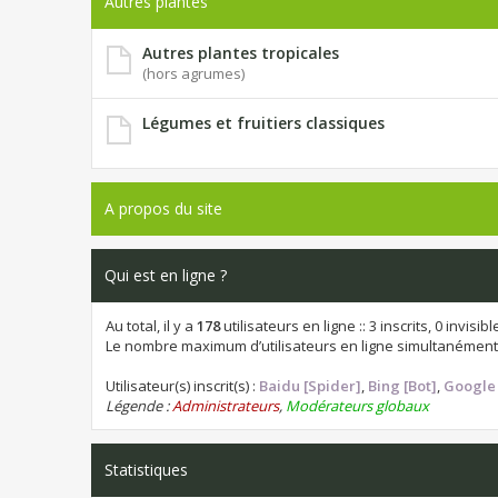
Autres plantes
Autres plantes tropicales
(hors agrumes)
Légumes et fruitiers classiques
A propos du site
Qui est en ligne ?
Au total, il y a
178
utilisateurs en ligne :: 3 inscrits, 0 invis
Le nombre maximum d’utilisateurs en ligne simultanément
Utilisateur(s) inscrit(s) :
Baidu [Spider]
,
Bing [Bot]
,
Google 
Légende :
Administrateurs
,
Modérateurs globaux
Statistiques