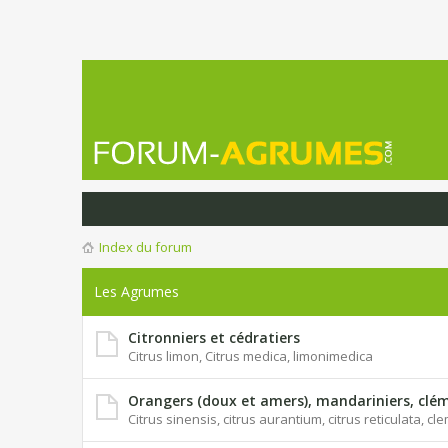
Index du forum
Les Agrumes
Citronniers et cédratiers
Citrus limon, Citrus medica, limonimedica
Orangers (doux et amers), mandariniers, clém
Citrus sinensis, citrus aurantium, citrus reticulata, c