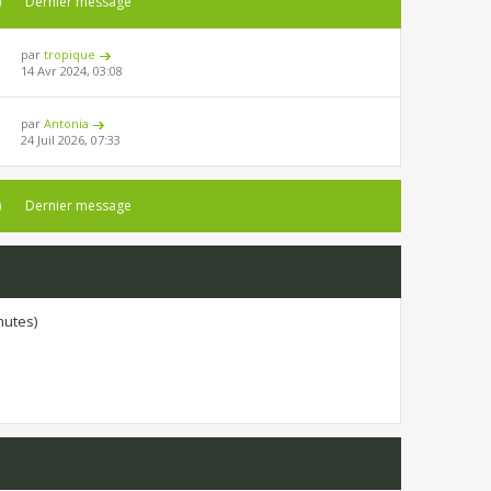
)
Dernier message
par
tropique
14 Avr 2024, 03:08
par
Antonia
24 Juil 2026, 07:33
)
Dernier message
inutes)