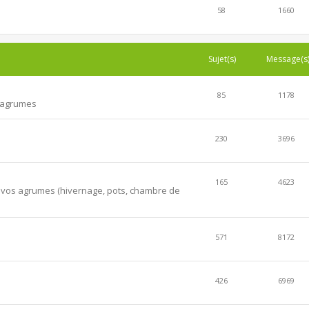
58
1660
Sujet(s)
Message(s
85
1178
s agrumes
230
3696
165
4623
er vos agrumes (hivernage, pots, chambre de
571
8172
426
6969