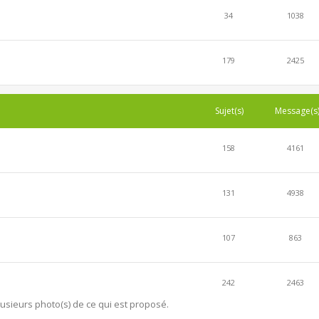
34
1038
179
2425
Sujet(s)
Message(s
158
4161
131
4938
107
863
242
2463
lusieurs photo(s) de ce qui est proposé.