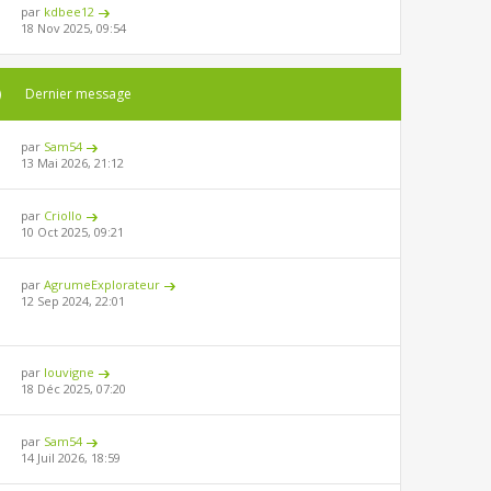
par
kdbee12
18 Nov 2025, 09:54
)
Dernier message
par
Sam54
13 Mai 2026, 21:12
par
Criollo
10 Oct 2025, 09:21
par
AgrumeExplorateur
12 Sep 2024, 22:01
par
louvigne
18 Déc 2025, 07:20
par
Sam54
14 Juil 2026, 18:59