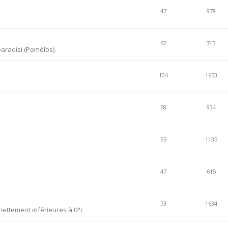
47
978
62
743
aradisi (Pomélos).
104
1653
58
934
55
1135
47
615
73
1634
ettement inférieures à 0°c