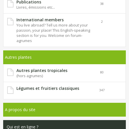
Publications
38
Livres, émissions etc...
International members
2
You live abroad? Tell us more about your
passion, your place! This English-speaking
section is for you. Welcome on forum-
agrumes
Autres plantes
Autres plantes tropicales
80
(hors agrumes)
Légumes et fruitiers classiques
347
A propos du site
Qui est en ligne ?