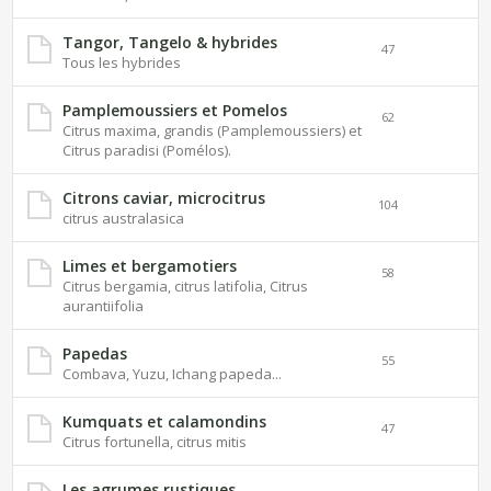
Tangor, Tangelo & hybrides
47
Tous les hybrides
Pamplemoussiers et Pomelos
62
Citrus maxima, grandis (Pamplemoussiers) et
Citrus paradisi (Pomélos).
Citrons caviar, microcitrus
104
citrus australasica
Limes et bergamotiers
58
Citrus bergamia, citrus latifolia, Citrus
aurantiifolia
Papedas
55
Combava, Yuzu, Ichang papeda...
Kumquats et calamondins
47
Citrus fortunella, citrus mitis
Les agrumes rustiques