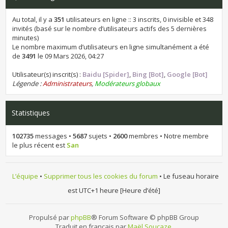
Au total, il y a
351
utilisateurs en ligne :: 3 inscrits, 0 invisible et 348
invités (basé sur le nombre d’utilisateurs actifs des 5 dernières
minutes)
Le nombre maximum d’utilisateurs en ligne simultanément a été
de
3491
le 09 Mars 2026, 04:27
Utilisateur(s) inscrit(s) :
Baidu [Spider]
,
Bing [Bot]
,
Google [Bot]
Légende :
Administrateurs
,
Modérateurs globaux
Statistiques
102735
messages •
5687
sujets •
2600
membres • Notre membre
le plus récent est
San
L’équipe
•
Supprimer tous les cookies du forum
• Le fuseau horaire
est UTC+1 heure [Heure d’été]
Propulsé par
phpBB
® Forum Software © phpBB Group
Traduit en français par
Maël Soucaze
.