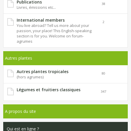
Publications
38
Livres, émissions etc...
International members
2
You live abroad? Tell us more about your
passion, your place! This English-speaking
section is for you. Welcome on forum-
agrumes
Autres plantes
Autres plantes tropicales
80
(hors agrumes)
Légumes et fruitiers classiques
347
A propos du site
Qui est en ligne ?