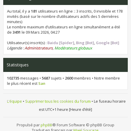
Au total, il y a
181
utilisateurs en ligne :: 3 inscrits, 0 invisible et 178
invités (basé sur le nombre d’utilisateurs actifs des 5 dernières
minutes)
Le nombre maximum d’utilisateurs en ligne simultanément a été
de
3491
le 09 Mars 2026, 04:27
Utilisateur(s) inscrit(s) :
Baidu [Spider]
,
Bing [Bot]
,
Google [Bot]
Légende :
Administrateurs
,
Modérateurs globaux
Statistiques
102735
messages •
5687
sujets •
2600
membres • Notre membre
le plus récent est
San
L’équipe
•
Supprimer tous les cookies du forum
• Le fuseau horaire
est UTC+1 heure [Heure d’été]
Propulsé par
phpBB
® Forum Software © phpBB Group
Traduit en français par
Maël Soucaze
.