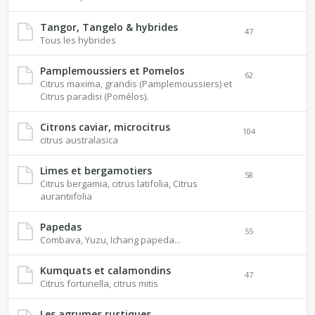
Tangor, Tangelo & hybrides
47
Tous les hybrides
Pamplemoussiers et Pomelos
62
Citrus maxima, grandis (Pamplemoussiers) et
Citrus paradisi (Pomélos).
Citrons caviar, microcitrus
104
citrus australasica
Limes et bergamotiers
58
Citrus bergamia, citrus latifolia, Citrus
aurantiifolia
Papedas
55
Combava, Yuzu, Ichang papeda...
Kumquats et calamondins
47
Citrus fortunella, citrus mitis
Les agrumes rustiques