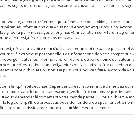
ession anonyme (désigné ici par « identifiant de la session ») qui vous sont
ur les sujets de « forum-agrumes.com », archivant de ce fait tous les suj
s pouvons également créer une quatrième sorte de cookies, externes au 
écupérer les informations que vous nous envoyez et que nous collectons. C
ésignée ici par « messages anonymes »), l’inscription sur « forum-agrumes
connexion (désignés ici par « vos messages »).
(désigné ici par « votre nom d’utilisateur »), un mot de passe personnel
e courrier électronique personnelle. Les informations de votre compte sur
héberge. Toutes les informations, en-dehors de votre nom d’utilisateur, 
océdure d’inscription, sont obligatoires ou facultatives, à la discrétion
itez rendre publiques ou non. De plus, vous pouvez faire le choix de vous
pte.
ue) afin qu’il soit sécurisé. Cependant, il est recommandé de ne pas utili
tre compte sur « forum-agrumes.com », veillez à le conservez précieuseme
eut vous demander légitimement votre mot de passe. Si vous oubliez le mo
ar le logiciel phpBB. Ce processus vous demandera de spécifier votre nom d
in que vous puissiez reprendre le contrôle de votre compte.