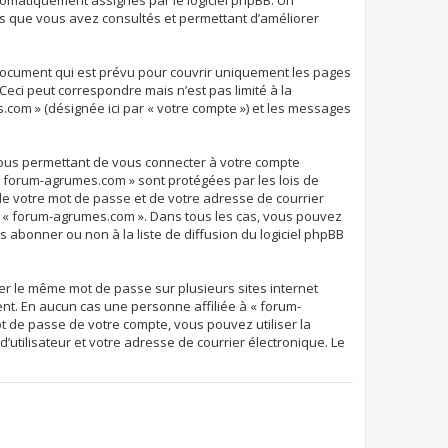
 automatiquement assignés par le logiciel phpBB. Un
ets que vous avez consultés et permettant d’améliorer
document qui est prévu pour couvrir uniquement les pages
eci peut correspondre mais n’est pas limité à la
.com » (désignée ici par « votre compte ») et les messages
 vous permettant de vous connecter à votre compte
 « forum-agrumes.com » sont protégées par les lois de
de votre mot de passe et de votre adresse de courrier
 de « forum-agrumes.com ». Dans tous les cas, vous pouvez
 abonner ou non à la liste de diffusion du logiciel phpBB
ser le même mot de passe sur plusieurs sites internet
nt. En aucun cas une personne affiliée à « forum-
t de passe de votre compte, vous pouvez utiliser la
’utilisateur et votre adresse de courrier électronique. Le