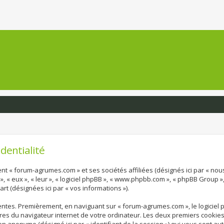
dentialité
nt « forum-agrumes.com » et ses sociétés affiliées (désignés ici par « nous
», « eux », « leur », « logiciel phpBB », « www.phpbb.com », « phpBB Group »
art (désignées ici par « vos informations »).
entes. Premièrement, en naviguant sur « forum-agrumes.com », le logiciel
ires du navigateur internet de votre ordinateur. Les deux premiers cookies n