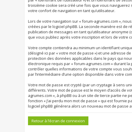
par « identifiant de l’utilisateur ») et un identifiant de s
troisième cookie sera créé une fois que vous naviguerez s
votre confort de navigation en tant qu’utilisateur.
Lors de votre navigation sur « forum-agrumes.com », nou
créées par le logiciel phpBB. La seconde manière est de r
publication de messages en tant qu’utilisateur anonyme (d
que vous publiez après votre inscription et lors de votre 
Votre compte contiendra au minimum un identifiant unique 
(désigné ici par « votre mot de passe ») et une adresse d
protection des données applicables dans le pays qui nous 
électronique requis par « forum-agrumes.com » durant la pr
contrôler quelles informations de votre compte vous souha
par l’intermédiaire d’une option disponible dans votre com
Votre mot de passe est crypté (par un cryptage à sens uniq
différents. Votre mot de passe est le moyen d’accès de vo
agrumes.com », à phpBB ou à un site de tierce partie ne p
fonction « J’ai perdu mon mot de passe » qui est fournie p
logiciel phpBB générera alors un nouveau mot de passe af
Retour à l’écran de connexion