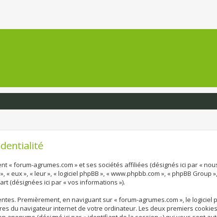
dentialité
nt « forum-agrumes.com » et ses sociétés affiliées (désignés ici par « nous
», « eux », « leur », « logiciel phpBB », « www.phpbb.com », « phpBB Group »
art (désignées ici par « vos informations »).
entes. Premièrement, en naviguant sur « forum-agrumes.com », le logiciel
ires du navigateur internet de votre ordinateur. Les deux premiers cookies n