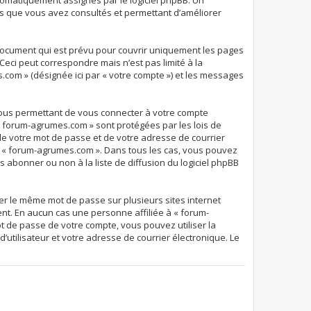
 automatiquement assignés par le logiciel phpBB. Un
ets que vous avez consultés et permettant d’améliorer
document qui est prévu pour couvrir uniquement les pages
eci peut correspondre mais n’est pas limité à la
.com » (désignée ici par « votre compte ») et les messages
 vous permettant de vous connecter à votre compte
 « forum-agrumes.com » sont protégées par les lois de
de votre mot de passe et de votre adresse de courrier
 de « forum-agrumes.com ». Dans tous les cas, vous pouvez
 abonner ou non à la liste de diffusion du logiciel phpBB
ser le même mot de passe sur plusieurs sites internet
nt. En aucun cas une personne affiliée à « forum-
t de passe de votre compte, vous pouvez utiliser la
’utilisateur et votre adresse de courrier électronique. Le