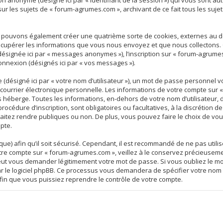
ession anonyme (désigné ici par « identifiant de la session ») qui vous sont
ur les sujets de « forum-agrumes.com », archivant de ce fait tous les suj
s pouvons également créer une quatrième sorte de cookies, externes au 
écupérer les informations que vous nous envoyez et que nous collectons. C
ésignée ici par « messages anonymes »), l’inscription sur « forum-agrumes
connexion (désignés ici par « vos messages »).
(désigné ici par « votre nom d’utilisateur »), un mot de passe personnel
e courrier électronique personnelle. Les informations de votre compte sur
héberge. Toutes les informations, en-dehors de votre nom d’utilisateur, 
océdure d’inscription, sont obligatoires ou facultatives, à la discrétion
itez rendre publiques ou non. De plus, vous pouvez faire le choix de vous
pte.
ue) afin qu’il soit sécurisé. Cependant, il est recommandé de ne pas utili
tre compte sur « forum-agrumes.com », veillez à le conservez précieuseme
eut vous demander légitimement votre mot de passe. Si vous oubliez le mo
ar le logiciel phpBB. Ce processus vous demandera de spécifier votre nom d
in que vous puissiez reprendre le contrôle de votre compte.