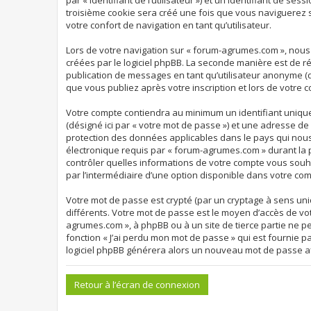
par « identifiant de l’utilisateur ») et un identifiant de s
troisième cookie sera créé une fois que vous naviguerez s
votre confort de navigation en tant qu’utilisateur.
Lors de votre navigation sur « forum-agrumes.com », nou
créées par le logiciel phpBB. La seconde manière est de r
publication de messages en tant qu’utilisateur anonyme (d
que vous publiez après votre inscription et lors de votre 
Votre compte contiendra au minimum un identifiant unique 
(désigné ici par « votre mot de passe ») et une adresse d
protection des données applicables dans le pays qui nous 
électronique requis par « forum-agrumes.com » durant la pr
contrôler quelles informations de votre compte vous souha
par l’intermédiaire d’une option disponible dans votre com
Votre mot de passe est crypté (par un cryptage à sens uniq
différents. Votre mot de passe est le moyen d’accès de vo
agrumes.com », à phpBB ou à un site de tierce partie ne p
fonction « J’ai perdu mon mot de passe » qui est fournie p
logiciel phpBB générera alors un nouveau mot de passe af
Retour à l’écran de connexion