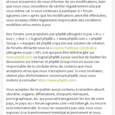
et nous essaierons de vous informer de ces modifications, bien
que nous vous conseillons de vérifier régulièrement cela par
vous-même car si vous continuez à participer à « forum-
agrumes.com » après que les modifications aient été effectuées,
vous acceptez d’être légalement responsable des conditions
modifiées et/ou mises à jour.
Nos forums sont propulsés par phpBB (désignés ici par « ils », «
eux », « leur », « logiciel phpBB », « www.phpbb.com », « phpBB
Group », « équipes de phpBB ») qui est une solution de création
de forums déclarée sous la «
Licence Publique Générale
»
(désignée ici par « GPL ») et qui peut être téléchargée sur
www.phpbb.com
. Le logiciel phpBB a pour seul but de faciliter les
discussions sur internet, le phpBB Group n’est en aucun cas
responsable de la conduite et/ou du contenu que nous
acceptons et/ou que nous n’acceptons pas. Si vous souhaitez
obtenir plus d’informations concernant phpBB, nous vous
invitons à consulter
https://www.phpbb.com/
.
Vous acceptez de ne publier aucun contenu à caractère abusif,
obscène, vulgaire, diffamatoire, choquant, menaçant,
pornographique, etc. qui pourrait transgresser les lois de votre
pays, le pays où « forum-agrumes.com » est hébergé, ou encore
la loi internationale. Si vous ne respectez pas cela, vous vous
exposez à un bannissement immédiat et permanent et nous