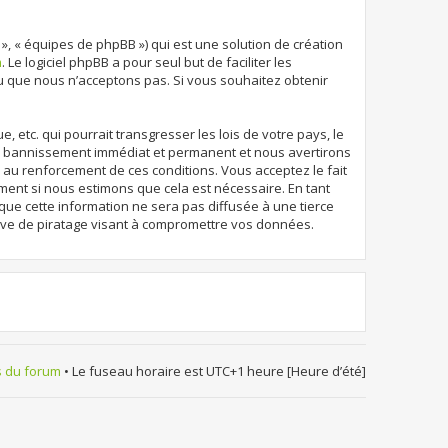
 », « équipes de phpBB ») qui est une solution de création
m
. Le logiciel phpBB a pour seul but de faciliter les
u que nous n’acceptons pas. Si vous souhaitez obtenir
etc. qui pourrait transgresser les lois de votre pays, le
un bannissement immédiat et permanent et nous avertirons
r au renforcement de ces conditions. Vous acceptez le fait
oment si nous estimons que cela est nécessaire. En tant
que cette information ne sera pas diffusée à une tierce
ive de piratage visant à compromettre vos données.
s du forum
• Le fuseau horaire est UTC+1 heure [Heure d’été]