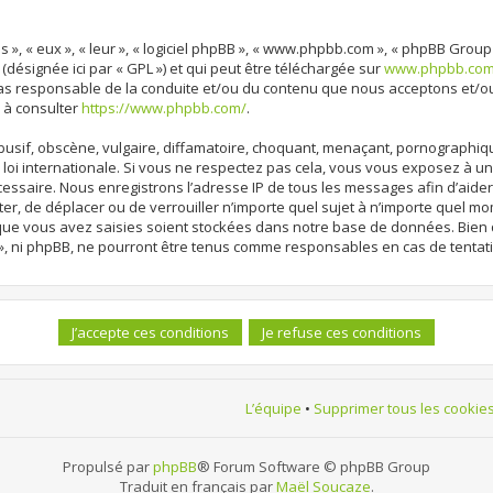
 », « eux », « leur », « logiciel phpBB », « www.phpbb.com », « phpBB Group
 (désignée ici par « GPL ») et qui peut être téléchargée sur
www.phpbb.co
cas responsable de la conduite et/ou du contenu que nous acceptons et/o
 à consulter
https://www.phpbb.com/
.
sif, obscène, vulgaire, diffamatoire, choquant, menaçant, pornographique, 
loi internationale. Si vous ne respectez pas cela, vous vous exposez à 
cessaire. Nous enregistrons l’adresse IP de tous les messages afin d’aide
ter, de déplacer ou de verrouiller n’importe quel sujet à n’importe quel m
 que vous avez saisies soient stockées dans notre base de données. Bien 
», ni phpBB, ne pourront être tenus comme responsables en cas de tentat
L’équipe
•
Supprimer tous les cookie
Propulsé par
phpBB
® Forum Software © phpBB Group
Traduit en français par
Maël Soucaze
.