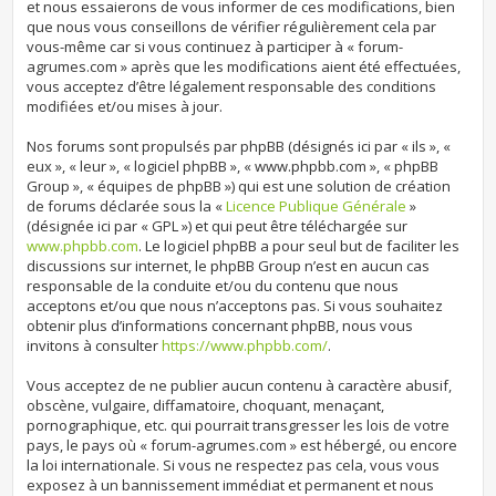
et nous essaierons de vous informer de ces modifications, bien
que nous vous conseillons de vérifier régulièrement cela par
vous-même car si vous continuez à participer à « forum-
agrumes.com » après que les modifications aient été effectuées,
vous acceptez d’être légalement responsable des conditions
modifiées et/ou mises à jour.
Nos forums sont propulsés par phpBB (désignés ici par « ils », «
eux », « leur », « logiciel phpBB », « www.phpbb.com », « phpBB
Group », « équipes de phpBB ») qui est une solution de création
de forums déclarée sous la «
Licence Publique Générale
»
(désignée ici par « GPL ») et qui peut être téléchargée sur
www.phpbb.com
. Le logiciel phpBB a pour seul but de faciliter les
discussions sur internet, le phpBB Group n’est en aucun cas
responsable de la conduite et/ou du contenu que nous
acceptons et/ou que nous n’acceptons pas. Si vous souhaitez
obtenir plus d’informations concernant phpBB, nous vous
invitons à consulter
https://www.phpbb.com/
.
Vous acceptez de ne publier aucun contenu à caractère abusif,
obscène, vulgaire, diffamatoire, choquant, menaçant,
pornographique, etc. qui pourrait transgresser les lois de votre
pays, le pays où « forum-agrumes.com » est hébergé, ou encore
la loi internationale. Si vous ne respectez pas cela, vous vous
exposez à un bannissement immédiat et permanent et nous