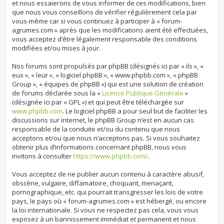
et nous essaierons de vous informer de ces modifications, bien
que nous vous conseillons de vérifier régulièrement cela par
vous-même car si vous continuez à participer à « forum-
agrumes.com » après que les modifications aient été effectuées,
vous acceptez d’être légalement responsable des conditions
modifiées et/ou mises à jour.
Nos forums sont propulsés par phpBB (désignés ici par « ils », «
eux », « leur », « logiciel phpBB », « www.phpbb.com », « phpBB
Group », « équipes de phpBB ») qui est une solution de création
de forums déclarée sous la «
Licence Publique Générale
»
(désignée ici par « GPL ») et qui peut être téléchargée sur
www.phpbb.com
. Le logiciel phpBB a pour seul but de faciliter les
discussions sur internet, le phpBB Group n’est en aucun cas
responsable de la conduite et/ou du contenu que nous
acceptons et/ou que nous n’acceptons pas. Si vous souhaitez
obtenir plus d’informations concernant phpBB, nous vous
invitons à consulter
https://www.phpbb.com/
.
Vous acceptez de ne publier aucun contenu à caractère abusif,
obscène, vulgaire, diffamatoire, choquant, menaçant,
pornographique, etc. qui pourrait transgresser les lois de votre
pays, le pays où « forum-agrumes.com » est hébergé, ou encore
la loi internationale. Si vous ne respectez pas cela, vous vous
exposez à un bannissement immédiat et permanent et nous