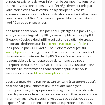
et nous essaierons de vous informer de ces modifications, bien
que nous vous conseillons de vérifier régulièrement cela par
vous-même car si vous continuez à participer à « forum-
agrumes.com » après que les modifications aient été effectuées,
vous acceptez d’être légalement responsable des conditions
modifiées et/ou mises à jour.
Nos forums sont propulsés par phpBB (désignés ici par « ils », «
eux », « leur », « logiciel phpBB », « www.phpbb.com », « phpBB
Group », « équipes de phpBB ») qui est une solution de création
de forums déclarée sous la «
Licence Publique Générale
»
(désignée ici par « GPL ») et qui peut être téléchargée sur
www.phpbb.com
. Le logiciel phpBB a pour seul but de faciliter les
discussions sur internet, le phpBB Group n’est en aucun cas
responsable de la conduite et/ou du contenu que nous
acceptons et/ou que nous n’acceptons pas. Si vous souhaitez
obtenir plus d’informations concernant phpBB, nous vous
invitons à consulter
https://www.phpbb.com/
.
Vous acceptez de ne publier aucun contenu à caractère abusif,
obscène, vulgaire, diffamatoire, choquant, menaçant,
pornographique, etc. qui pourrait transgresser les lois de votre
pays, le pays où « forum-agrumes.com » est hébergé, ou encore
la loi internationale. Si vous ne respectez pas cela, vous vous
exposez à un bannissement immédiat et permanent et nous