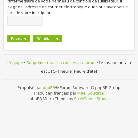
l’intermédiaire de votre panneau de contrôle de l’utilisateur, il
s’agit de l’adresse de courrier électronique que vous avez saisie
lors de votre inscription.
L’équipe
•
Supprimer tous les cookies du forum
• Le fuseau horaire
est UTC+1 heure [Heure d’été]
Propulsé par
phpBB
® Forum Software © phpBB Group
Traduit en français par
Maël Soucaze
.
phpBB Metro Theme by
PixelGoose Studio