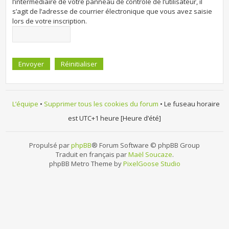
l’intermédiaire de votre panneau de contrôle de l’utilisateur, il
s’agit de l’adresse de courrier électronique que vous avez saisie
lors de votre inscription.
L’équipe
•
Supprimer tous les cookies du forum
• Le fuseau horaire
est UTC+1 heure [Heure d’été]
Propulsé par
phpBB
® Forum Software © phpBB Group
Traduit en français par
Maël Soucaze
.
phpBB Metro Theme by
PixelGoose Studio