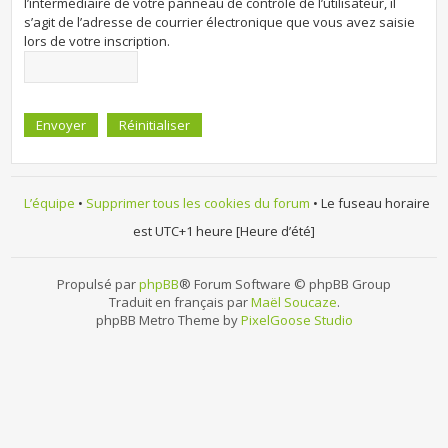
l’intermédiaire de votre panneau de contrôle de l’utilisateur, il
s’agit de l’adresse de courrier électronique que vous avez saisie
lors de votre inscription.
L’équipe
•
Supprimer tous les cookies du forum
• Le fuseau horaire
est UTC+1 heure [Heure d’été]
Propulsé par
phpBB
® Forum Software © phpBB Group
Traduit en français par
Maël Soucaze
.
phpBB Metro Theme by
PixelGoose Studio