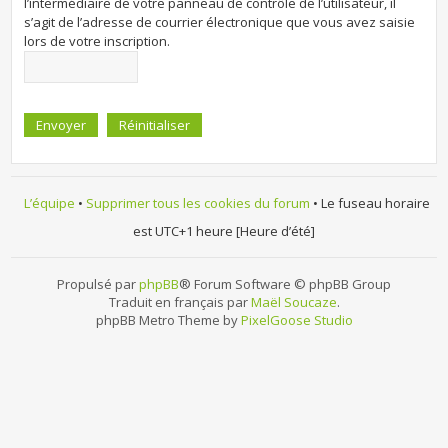
l’intermédiaire de votre panneau de contrôle de l’utilisateur, il
s’agit de l’adresse de courrier électronique que vous avez saisie
lors de votre inscription.
L’équipe
•
Supprimer tous les cookies du forum
• Le fuseau horaire
est UTC+1 heure [Heure d’été]
Propulsé par
phpBB
® Forum Software © phpBB Group
Traduit en français par
Maël Soucaze
.
phpBB Metro Theme by
PixelGoose Studio