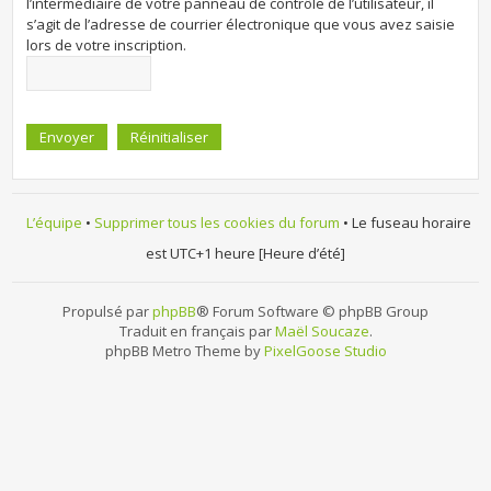
l’intermédiaire de votre panneau de contrôle de l’utilisateur, il
s’agit de l’adresse de courrier électronique que vous avez saisie
lors de votre inscription.
L’équipe
•
Supprimer tous les cookies du forum
• Le fuseau horaire
est UTC+1 heure [Heure d’été]
Propulsé par
phpBB
® Forum Software © phpBB Group
Traduit en français par
Maël Soucaze
.
phpBB Metro Theme by
PixelGoose Studio