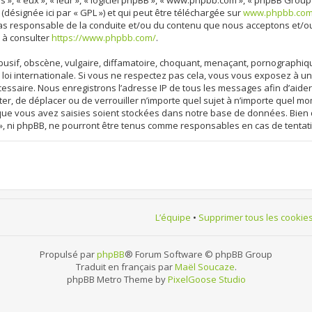
 », « eux », « leur », « logiciel phpBB », « www.phpbb.com », « phpBB Group
 (désignée ici par « GPL ») et qui peut être téléchargée sur
www.phpbb.co
cas responsable de la conduite et/ou du contenu que nous acceptons et/o
 à consulter
https://www.phpbb.com/
.
sif, obscène, vulgaire, diffamatoire, choquant, menaçant, pornographique, 
loi internationale. Si vous ne respectez pas cela, vous vous exposez à 
cessaire. Nous enregistrons l’adresse IP de tous les messages afin d’aide
ter, de déplacer ou de verrouiller n’importe quel sujet à n’importe quel m
 que vous avez saisies soient stockées dans notre base de données. Bien 
», ni phpBB, ne pourront être tenus comme responsables en cas de tentat
L’équipe
•
Supprimer tous les cookie
Propulsé par
phpBB
® Forum Software © phpBB Group
Traduit en français par
Maël Soucaze
.
phpBB Metro Theme by
PixelGoose Studio