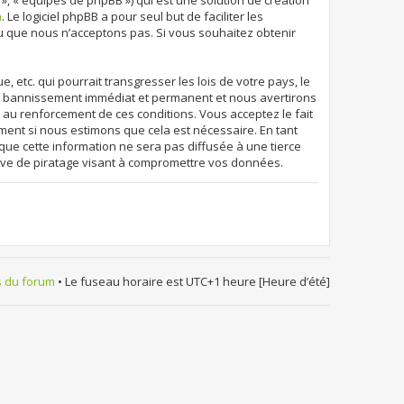
 », « équipes de phpBB ») qui est une solution de création
m
. Le logiciel phpBB a pour seul but de faciliter les
u que nous n’acceptons pas. Si vous souhaitez obtenir
etc. qui pourrait transgresser les lois de votre pays, le
un bannissement immédiat et permanent et nous avertirons
r au renforcement de ces conditions. Vous acceptez le fait
oment si nous estimons que cela est nécessaire. En tant
que cette information ne sera pas diffusée à une tierce
ive de piratage visant à compromettre vos données.
s du forum
• Le fuseau horaire est UTC+1 heure [Heure d’été]