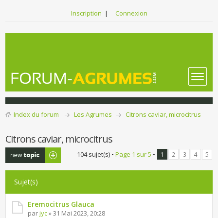
Inscription
|
Connexion
Index du forum
Les Agrumes
Citrons caviar, microcitrus
Citrons caviar, microcitrus
Publier un
104 sujet(s) •
Page
1
sur
5
•
1
2
3
4
5
nouveau sujet
Sujet(s)
Eremocitrus Glauca
par
jyc
» 31 Mai 2023, 20:28