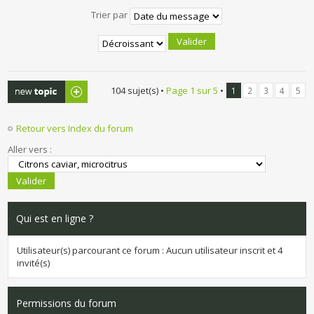
Trier par
Publier un
104 sujet(s) •
Page
1
sur
5
•
1
2
3
4
5
nouveau sujet
Retour vers Index du forum
Aller vers :
Qui est en ligne ?
Utilisateur(s) parcourant ce forum : Aucun utilisateur inscrit et 4
invité(s)
Permissions du forum