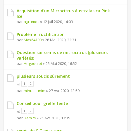
Acquisition d'un Microcitrus Australasica Pink
Ice
par
agrumos
» 12 Juil 2020, 14:09
Problème fructification
par
Max64190
» 26 Mai 2020, 22:31
Question sur semis de microcitrus (plusieurs
variétés)
par
Hugodulot
» 25 Mai 2020, 16:52
plusieurs soucis sûrement
1
2
par
minussunim
» 27 Avr 2020, 13:59
Conseil pour greffe fente
1
2
par
Dam79
» 25 Avr 2020, 13:39
semis de C.Caviar rose