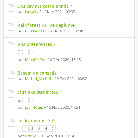
Des caviars cette année ?
par
Ism40
» 31 Mars 2021, 09:37
Rainforest qui se déplume
par
Max64190
» 16 Mars 2021, 12:36
Vos préférences ?
1
2
par
Max64190
» 10 Déc 2020, 18:18
Besoin de conseils
par
Michel_Michel
» 12 Fév 2021, 00:52
citrus australasica ?
1
2
par
jean louis
» 15 Nov 2020, 17:51
Le drame de l'été
1
2
3
4
5
par
Criollo
» 03 Sep 2018, 19:14