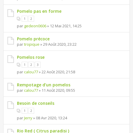
Pomelo pas en forme
1
2
par
gedeon0606
» 12 Mai 2021, 14:25
Pomelo précoce
par
tropique
» 29 Août 2020, 23:22
Pomelos rose
1
2
3
par
calou77
» 22 Août 2020, 21:58
Rempotage d’un pomelos
par
calou77
» 11 Août 2020, 09:55
Besoin de conseils
1
2
par
Jerry
» 08 Avr 2020, 13:24
Rio Red ( Citrus paradisi )