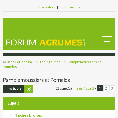
Inscription
|
Connexion
Index du forum
Les Agrumes
Pamplemoussiers et
Pomelos
Pamplemoussiers et Pomelos
Publier un
62 sujet(s) •
Page
1
sur
3
•
1
2
3
nouveau sujet
Sujet(s)
Tâches brunes