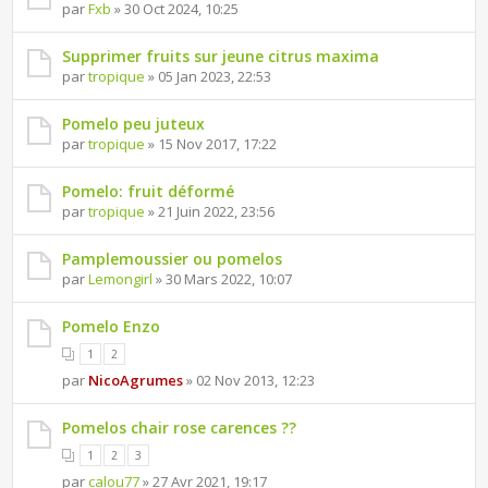
par
Fxb
» 30 Oct 2024, 10:25
Supprimer fruits sur jeune citrus maxima
par
tropique
» 05 Jan 2023, 22:53
Pomelo peu juteux
par
tropique
» 15 Nov 2017, 17:22
Pomelo: fruit déformé
par
tropique
» 21 Juin 2022, 23:56
Pamplemoussier ou pomelos
par
Lemongirl
» 30 Mars 2022, 10:07
Pomelo Enzo
1
2
par
NicoAgrumes
» 02 Nov 2013, 12:23
Pomelos chair rose carences ??
1
2
3
par
calou77
» 27 Avr 2021, 19:17