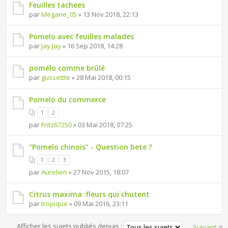
Feuilles tachees
par
Megane_05
» 13 Nov 2018, 22:13
Pomelo avec feuilles malades
par
Jay Jay
» 16 Sep 2018, 14:28
pomélo comme brûlé
par
gussettte
» 28 Mai 2018, 00:15
Pomelo du commerce
1
2
par
Fritz67250
» 03 Mai 2018, 07:25
"Pomelo chinois" - Question bete ?
1
2
3
par
Aurelien
» 27 Nov 2015, 18:07
Citrus maxima :fleurs qui chutent
par
tropique
» 09 Mai 2016, 23:11
Afficher les sujets publiés depuis :
Suivant