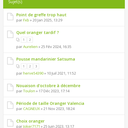
Sujet(s)
Point de greffe trop haut
par
Fxb
» 20 Jan 2025, 13:29
Quel oranger tardif ?
1
2
par
Aurelien
» 25 Fév 2024, 16:35
Pousse mandarinier Satsuma
1
2
3
par
herve54390
» 10 Juil 2021, 11:52
Nouaison d'octobre à décembre
par
Toulon
» 17 Déc 2023, 17:14
Période de taille Oranger Valencia
par
CAGNEUX
» 21 Nov 2023, 18:24
Choix oranger
par
Joker7171
» 25 Juin 2023, 13:17