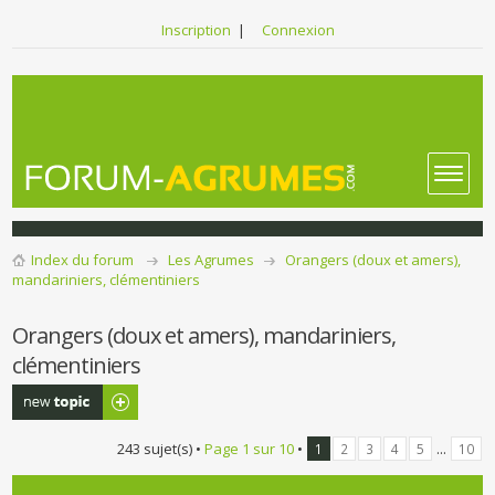
Inscription
|
Connexion
Index du forum
Les Agrumes
Orangers (doux et amers),
mandariniers, clémentiniers
Orangers (doux et amers), mandariniers,
clémentiniers
Publier un
nouveau sujet
243 sujet(s) •
Page
1
sur
10
•
...
1
2
3
4
5
10