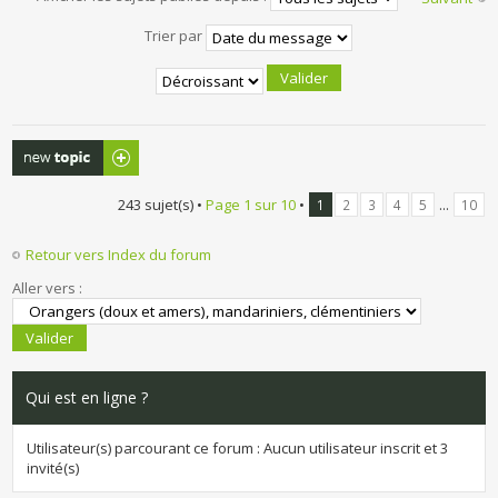
Trier par
Publier un
nouveau sujet
243 sujet(s) •
Page
1
sur
10
•
...
1
2
3
4
5
10
Retour vers Index du forum
Aller vers :
Qui est en ligne ?
Utilisateur(s) parcourant ce forum : Aucun utilisateur inscrit et 3
invité(s)