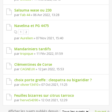
Salsuma wase ou 230
par
Fab 44
» 06 Avr 2022, 13:28
Navelina et PG 4475
1
2
par
Aurelien
» 07 Nov 2021, 15:40
Mandariniers tardifs
par
tropique
» 11 Fév 2022, 01:59
Clémentines de Corse
par
CAGNEUX
» 12 Jan 2022, 15:53
choix porte greffe : cleopatra ou bigaridier ?
par
olivier13410
» 07 Oct 2021, 11:25
Feuilles bizarres sur citrus tarroco
par
herve54390
» 12 Oct 2021, 12:29
Afficher les sujets publiés depuis :
Suivant