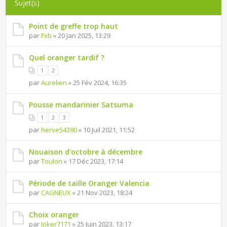
Sujet(s)
Point de greffe trop haut
par
Fxb
» 20 Jan 2025, 13:29
Quel oranger tardif ?
1
2
par
Aurelien
» 25 Fév 2024, 16:35
Pousse mandarinier Satsuma
1
2
3
par
herve54390
» 10 Juil 2021, 11:52
Nouaison d'octobre à décembre
par
Toulon
» 17 Déc 2023, 17:14
Période de taille Oranger Valencia
par
CAGNEUX
» 21 Nov 2023, 18:24
Choix oranger
par
Joker7171
» 25 Juin 2023, 13:17