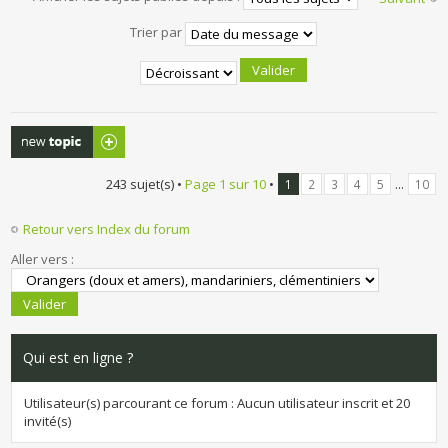
Trier par
Publier un
nouveau sujet
243 sujet(s) •
Page
1
sur
10
•
...
1
2
3
4
5
10
Retour vers Index du forum
Aller vers :
Qui est en ligne ?
Utilisateur(s) parcourant ce forum : Aucun utilisateur inscrit et 20
invité(s)