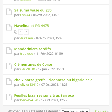
Salsuma wase ou 230
par
Fab 44
» 06 Avr 2022, 13:28
Navelina et PG 4475
1
2
par
Aurelien
» 07 Nov 2021, 15:40
Mandariniers tardifs
par
tropique
» 11 Fév 2022, 01:59
Clémentines de Corse
par
CAGNEUX
» 12 Jan 2022, 15:53
choix porte greffe : cleopatra ou bigaridier ?
par
olivier13410
» 07 Oct 2021, 11:25
Feuilles bizarres sur citrus tarroco
par
herve54390
» 12 Oct 2021, 12:29
Afficher les sujets publiés depuis :
Suivant