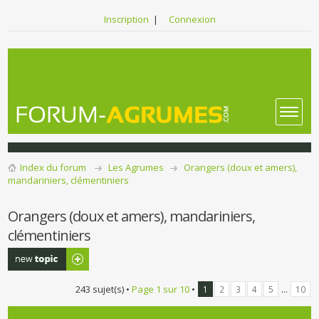
Inscription
|
Connexion
Index du forum
Les Agrumes
Orangers (doux et amers),
mandariniers, clémentiniers
Orangers (doux et amers), mandariniers,
clémentiniers
Publier un
nouveau sujet
243 sujet(s) •
Page
1
sur
10
•
...
1
2
3
4
5
10