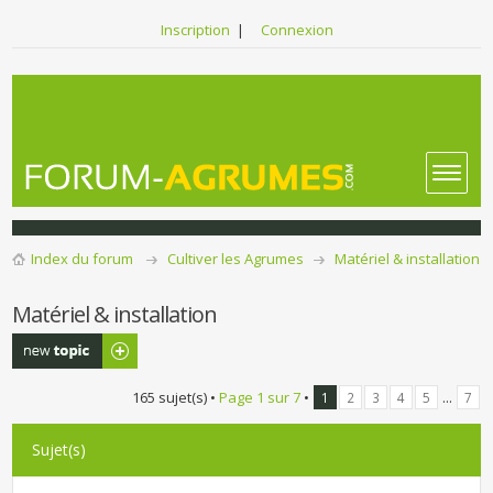
Inscription
|
Connexion
Index du forum
Cultiver les Agrumes
Matériel & installation
Matériel & installation
Publier un
nouveau sujet
165 sujet(s) •
Page
1
sur
7
•
...
1
2
3
4
5
7
Sujet(s)