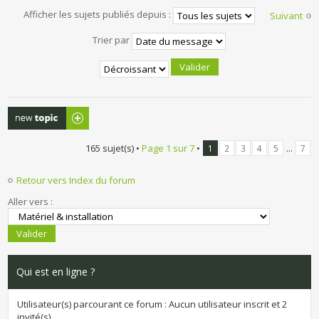
Afficher les sujets publiés depuis :
Suivant
Trier par
Publier un
nouveau sujet
165 sujet(s) •
Page
1
sur
7
•
...
1
2
3
4
5
7
Retour vers Index du forum
Aller vers :
Qui est en ligne ?
Utilisateur(s) parcourant ce forum : Aucun utilisateur inscrit et 2
invité(s)