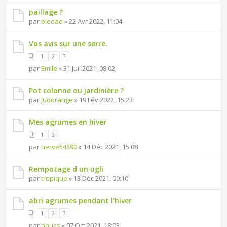
paillage ?
par
bledad
» 22 Avr 2022, 11:04
Vos avis sur une serre.
1
2
3
par
Emile
» 31 Juil 2021, 08:02
Pot colonne ou jardinière ?
par
Judorange
» 19 Fév 2022, 15:23
Mes agrumes en hiver
1
2
par
herve54390
» 14 Déc 2021, 15:08
Rempotage d un ugli
par
tropique
» 13 Déc 2021, 00:10
abri agrumes pendant l'hiver
1
2
3
par
nouss
» 07 Oct 2021, 18:03