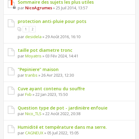
Sommaire des sujets les plus utiles
par
NicoAgrumes
» 25 Juil 2014, 13:57
protection anti-pluie pour pots
1
2
par
desidela
» 29 Août 2016, 16:10
taille pot diametre tronc
par
Moyatris
» 03 Fév 2024, 14:41
"Pepiniere" maison
par
tranbs
» 26 Avr 2023, 12:30
Cuve ayant contenu du souffre
par
Fxb
» 22 Jan 2023, 15:50
Question type de pot - jardinière enfouie
par
Nico_TLS
» 22 Août 2022, 20:38
Humidité et température dans ma serre.
par
CAGNEUX
» 05 Juil 2022, 15:05