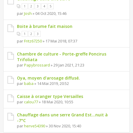
1
2
3
4
5
par
Josh
» 04 Oct 2020, 15:46
Boite à brume fait maison
1
2
3
par
Fritz67250
» 17 Mai 2018, 07:37
Chambre de culture - Porte-greffe Poncirus
Trifoliata
par
Papybrossard
» 29 Jan 2021, 21:23
Oya, moyen d'arosage diffusé.
par
baba
» 14 Mai 2019, 20:52
Caisse à oranger type Versailles
par
calou77
» 18 Mai 2020, 10:55
Chauffage dans une serre Grand Est...nuit à
-7°C
par
herve54390
» 30 Nov 2020, 15:40