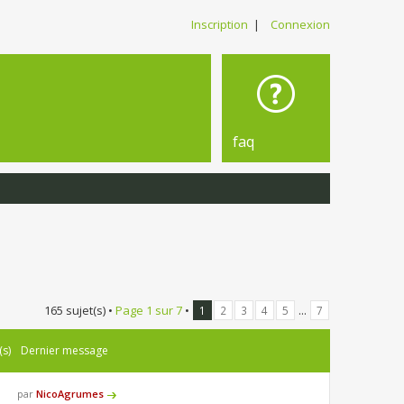
Inscription
|
Connexion
faq
165 sujet(s) •
Page
1
sur
7
•
...
1
2
3
4
5
7
(s)
Dernier message
par
NicoAgrumes