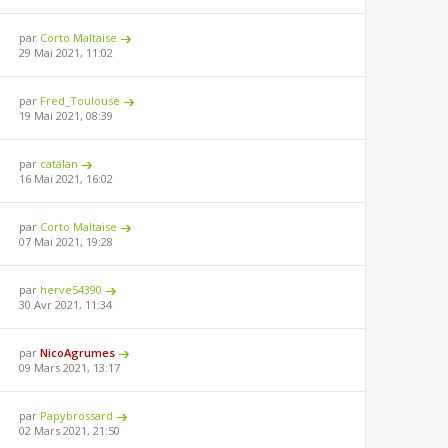
par
Corto Maltaise
29 Mai 2021, 11:02
par
Fred_Toulouse
19 Mai 2021, 08:39
par
catalan
16 Mai 2021, 16:02
par
Corto Maltaise
07 Mai 2021, 19:28
par
herve54390
30 Avr 2021, 11:34
par
NicoAgrumes
09 Mars 2021, 13:17
par
Papybrossard
02 Mars 2021, 21:50