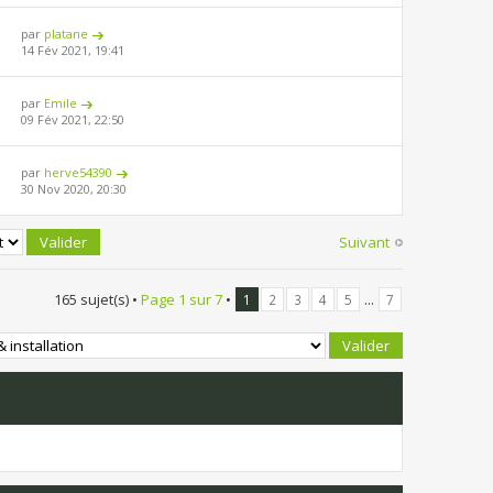
par
platane
14 Fév 2021, 19:41
par
Emile
09 Fév 2021, 22:50
par
herve54390
30 Nov 2020, 20:30
Suivant
165 sujet(s) •
Page
1
sur
7
•
...
1
2
3
4
5
7