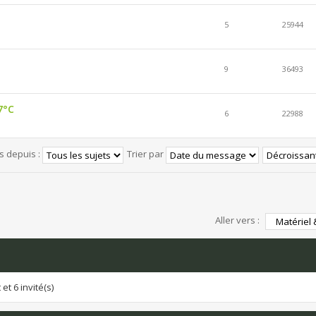
5
25944
9
36493
7°C
6
22988
és depuis :
Trier par
Aller vers :
et 6 invité(s)