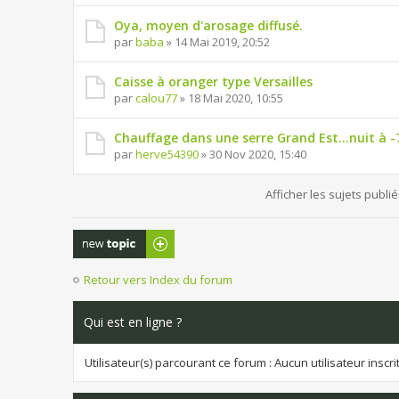
Oya, moyen d'arosage diffusé.
par
baba
» 14 Mai 2019, 20:52
Caisse à oranger type Versailles
par
calou77
» 18 Mai 2020, 10:55
Chauffage dans une serre Grand Est...nuit à -
par
herve54390
» 30 Nov 2020, 15:40
Afficher les sujets publi
Publier un
nouveau sujet
Retour vers Index du forum
Qui est en ligne ?
Utilisateur(s) parcourant ce forum : Aucun utilisateur inscrit 