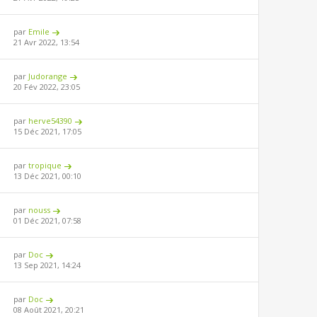
par
Emile
21 Avr 2022, 13:54
par
Judorange
20 Fév 2022, 23:05
par
herve54390
15 Déc 2021, 17:05
par
tropique
13 Déc 2021, 00:10
par
nouss
01 Déc 2021, 07:58
par
Doc
13 Sep 2021, 14:24
par
Doc
08 Août 2021, 20:21