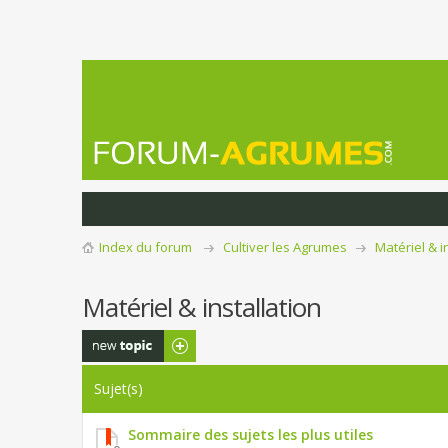
Index du forum
Cultiver les Agrumes
Matériel & i
Matériel & installation
Publier un
nouveau sujet
Sujet(s)
Sommaire des sujets les plus utiles