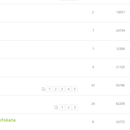
2
15097
7
24734
1
12308
6
21120
41
96740
1
2
3
4
5
26
82208
1
2
3
ifoliata
8
26772