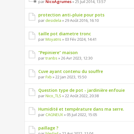
par
NicoAgrumes
» 25 Juil 2014, 13:57
protection anti-pluie pour pots
par
desidela
» 29 Août 2016, 16:10
taille pot diametre tronc
par
Moyatris
» 03 Fév 2024, 14:41
"Pepiniere" maison
par
tranbs
» 26 Avr 2023, 12:30
Cuve ayant contenu du souffre
par
Fxb
» 22 Jan 2023, 15:50
Question type de pot - jardinière enfouie
par
Nico_TLS
» 22 Août 2022, 20:38
Humidité et température dans ma serre.
par
CAGNEUX
» 05 Juil 2022, 15:05
paillage ?
par
bledad
» 22 Avr 2022, 11:04