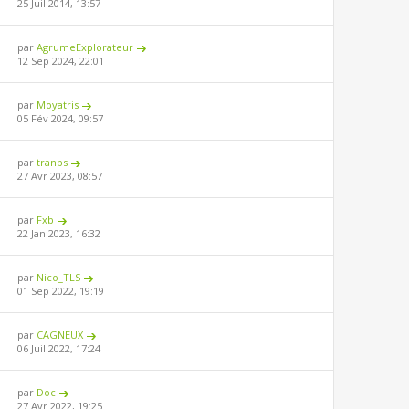
25 Juil 2014, 13:57
par
AgrumeExplorateur
12 Sep 2024, 22:01
par
Moyatris
05 Fév 2024, 09:57
par
tranbs
27 Avr 2023, 08:57
par
Fxb
22 Jan 2023, 16:32
par
Nico_TLS
01 Sep 2022, 19:19
par
CAGNEUX
06 Juil 2022, 17:24
par
Doc
27 Avr 2022, 19:25