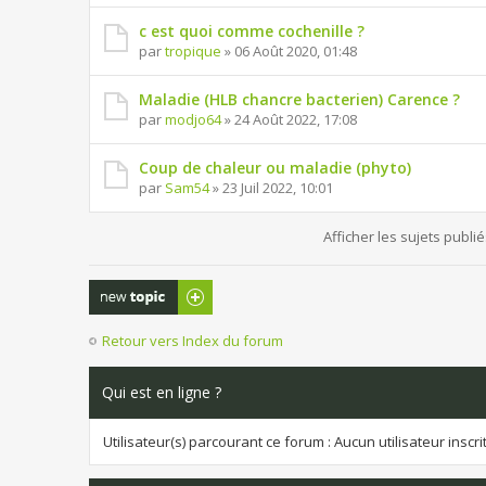
c est quoi comme cochenille ?
par
tropique
» 06 Août 2020, 01:48
Maladie (HLB chancre bacterien) Carence ?
par
modjo64
» 24 Août 2022, 17:08
Coup de chaleur ou maladie (phyto)
par
Sam54
» 23 Juil 2022, 10:01
Afficher les sujets publi
Publier un
nouveau sujet
Retour vers Index du forum
Qui est en ligne ?
Utilisateur(s) parcourant ce forum : Aucun utilisateur inscrit 