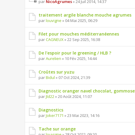
par
NicoAgrumes
» 24 Juil 2014, 14:37
traitement argile blanche mouche agrumes
par
louvigne
» 04 Mai 2025, 06:29
Filet pour mouches méditerranéennes
par
CAGNEUX
» 22 Sep 2025, 16:38
De l'espoir pour le greening / HLB ?
par
Aurelien
» 10 Fév 2025, 14:44
Croûtes sur yuzu
par
Bidul
» 07 Oct 2024, 21:39
Diagnostic oranger navel chocolat, gommose
par
Jld22
» 20 Août 2024, 11:07
Diagnostics
par
Joker7171
» 23 Mai 2023, 14:16
Tache sur orange
par
louvigne
» 28 Oct 2022, 09:20