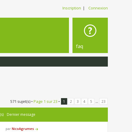
Inscription
|
Connexion
faq
571 sujet(s) •
Page
1
sur
23
•
...
1
2
3
4
5
23
(s)
Dernier message
par
NicoAgrumes