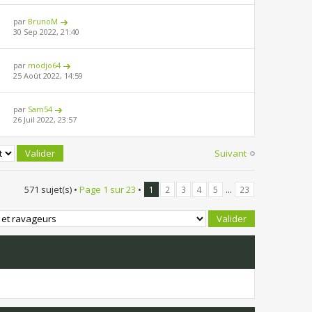
par
BrunoM
30 Sep 2022, 21:40
par
modjo64
25 Août 2022, 14:59
par
Sam54
26 Juil 2022, 23:57
Suivant
571 sujet(s) •
Page
1
sur
23
•
...
1
2
3
4
5
23