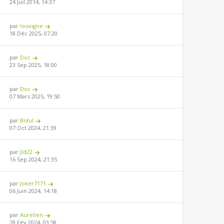
24 Juil 2014, 14:37
par
louvigne
18 Déc 2025, 07:20
par
Doc
23 Sep 2025, 18:00
par
Doc
07 Mars 2025, 19:50
par
Bidul
07 Oct 2024, 21:39
par
Jld22
16 Sep 2024, 21:35
par
Joker7171
06 Juin 2024, 14:18
par
Aurelien
28 Fév 2024, 03:58