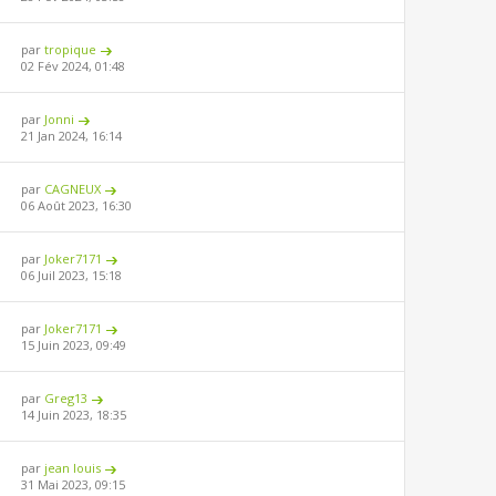
par
tropique
02 Fév 2024, 01:48
par
Jonni
21 Jan 2024, 16:14
par
CAGNEUX
06 Août 2023, 16:30
par
Joker7171
06 Juil 2023, 15:18
par
Joker7171
15 Juin 2023, 09:49
par
Greg13
14 Juin 2023, 18:35
par
jean louis
31 Mai 2023, 09:15