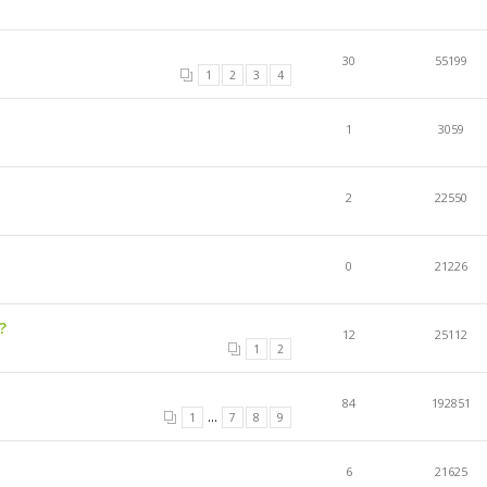
30
55199
1
2
3
4
1
3059
2
22550
0
21226
?
12
25112
1
2
84
192851
...
1
7
8
9
6
21625