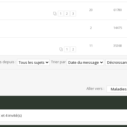
20
61780
1
2
3
2
14475
11
35368
1
2
és depuis :
Trier par
Aller vers :
et 4 invité(s)