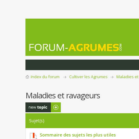
Index du forum
Cultiver les Agrumes
Maladies et
Maladies et ravageurs
Publier un
nouveau sujet
Sujet(s)
Sommaire des sujets les plus utiles