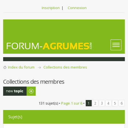
Inscription
|
Connexion
Index du forum
Collections des membres
Collections des membres
Publier un
nouveau sujet
131 sujet(s) •
Page
1
sur
6
•
1
2
3
4
5
6
Sujet(s)