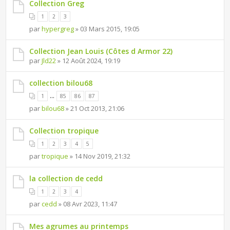
Collection Greg
1
2
3
par
hypergreg
» 03 Mars 2015, 19:05
Collection Jean Louis (Côtes d Armor 22)
par
Jld22
» 12 Août 2024, 19:19
collection bilou68
...
1
85
86
87
par
bilou68
» 21 Oct 2013, 21:06
Collection tropique
1
2
3
4
5
par
tropique
» 14 Nov 2019, 21:32
la collection de cedd
1
2
3
4
par
cedd
» 08 Avr 2023, 11:47
Mes agrumes au printemps