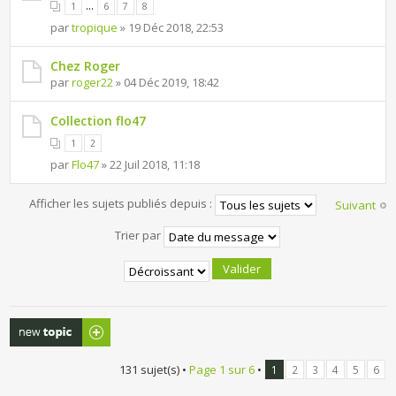
...
1
6
7
8
par
tropique
» 19 Déc 2018, 22:53
Chez Roger
par
roger22
» 04 Déc 2019, 18:42
Collection flo47
1
2
par
Flo47
» 22 Juil 2018, 11:18
Afficher les sujets publiés depuis :
Suivant
Trier par
Publier un
nouveau sujet
131 sujet(s) •
Page
1
sur
6
•
1
2
3
4
5
6