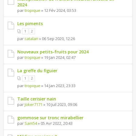
2024
par
tropique
» 12 Fév 2024, 03:53
Les piments
1
2
par
catalan
» 06 Sep 2020, 12:26
Nouveaux petits-fruits pour 2024
par
tropique
» 19 Jan 2024, 02:47
La greffe du figuier
1
2
par
tropique
» 14 Jan 2023, 23:33
Taille cerisier nain
par
Joker7171
» 10 Juil 2023, 09:06
gommose sur tronc mirabellier
par
Sam54
» 05 Avr 2022, 20:43