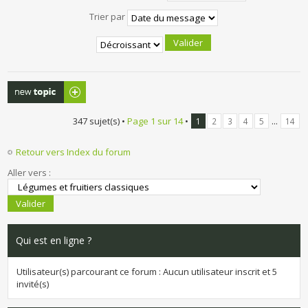
Trier par
Publier un
nouveau sujet
347 sujet(s) •
Page
1
sur
14
•
...
1
2
3
4
5
14
Retour vers Index du forum
Aller vers :
Qui est en ligne ?
Utilisateur(s) parcourant ce forum : Aucun utilisateur inscrit et 5
invité(s)