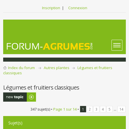
Inscription
|
Connexion
Index du forum
Autres plantes
Légumes et fruitiers
classiques
Légumes et fruitiers classiques
Publier un
nouveau sujet
347 sujet(s) •
Page
1
sur
14
•
...
1
2
3
4
5
14
Sujet(s)