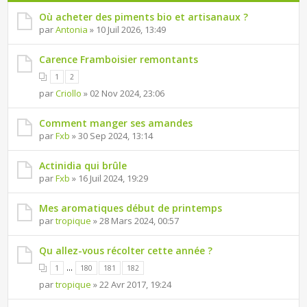
Où acheter des piments bio et artisanaux ?
par
Antonia
» 10 Juil 2026, 13:49
Carence Framboisier remontants
1
2
par
Criollo
» 02 Nov 2024, 23:06
Comment manger ses amandes
par
Fxb
» 30 Sep 2024, 13:14
Actinidia qui brûle
par
Fxb
» 16 Juil 2024, 19:29
Mes aromatiques début de printemps
par
tropique
» 28 Mars 2024, 00:57
Qu allez-vous récolter cette année ?
...
1
180
181
182
par
tropique
» 22 Avr 2017, 19:24