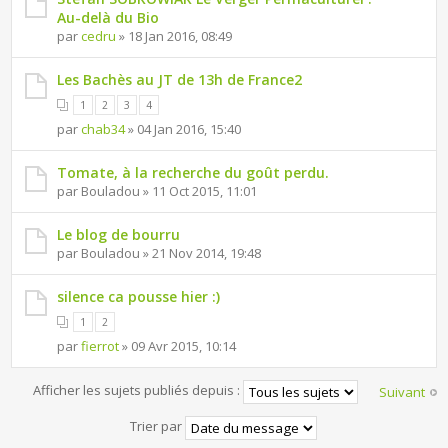
Au-delà du Bio
par
cedru
» 18 Jan 2016, 08:49
Les Bachès au JT de 13h de France2
1
2
3
4
par
chab34
» 04 Jan 2016, 15:40
Tomate, à la recherche du goût perdu.
par Bouladou » 11 Oct 2015, 11:01
Le blog de bourru
par Bouladou » 21 Nov 2014, 19:48
silence ca pousse hier :)
1
2
par
fierrot
» 09 Avr 2015, 10:14
Afficher les sujets publiés depuis :
Suivant
Trier par