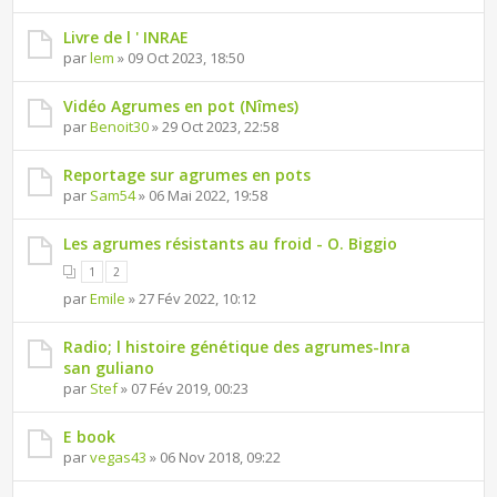
Livre de l ' INRAE
par
lem
» 09 Oct 2023, 18:50
Vidéo Agrumes en pot (Nîmes)
par
Benoit30
» 29 Oct 2023, 22:58
Reportage sur agrumes en pots
par
Sam54
» 06 Mai 2022, 19:58
Les agrumes résistants au froid - O. Biggio
1
2
par
Emile
» 27 Fév 2022, 10:12
Radio; l histoire génétique des agrumes-Inra
san guliano
par
Stef
» 07 Fév 2019, 00:23
E book
par
vegas43
» 06 Nov 2018, 09:22