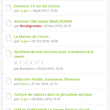
Emission TV sur les citrons
par
Sygeo
» 18 Jan 2017, 16:25
émission télé suisse (Niels RODIN)
par
NicoAgrumes
» 03 Nov 2016, 20:15
La Maison du Citron
par
Sygeo
» 05 Oct 2016, 14:05
Synthèse de mes lectures pour transmettre le
savoir.
1
2
3
4
5
par Bouladou » 29 Oct 2013, 10:33
Induction florale, croissance, floraison
par
Marie
» 25 Avr 2016, 12:15
Culture de cédrats dans la Jérusalem antique
par
Sygeo
» 05 Mars 2016, 15:01
Stéfan SOBKOWIAK Le Verger Permaculturel :