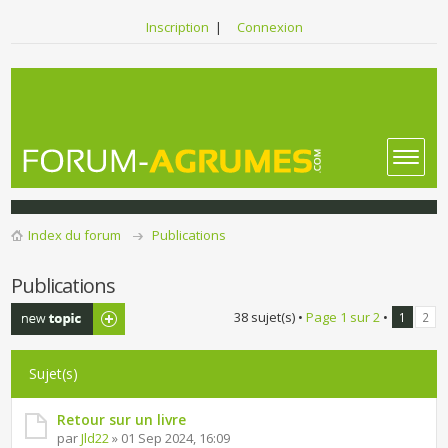
Inscription
|
Connexion
Index du forum
Publications
Publications
Publier un
38 sujet(s) •
Page
1
sur
2
•
1
2
nouveau sujet
Sujet(s)
Retour sur un livre
par
Jld22
» 01 Sep 2024, 16:09