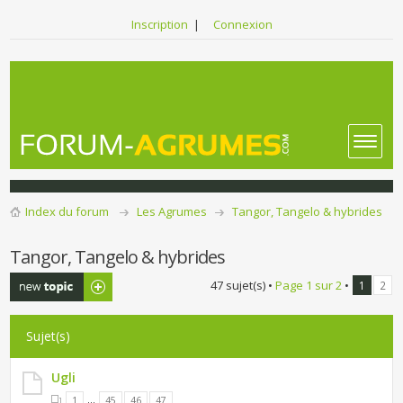
Inscription
|
Connexion
Index du forum
Les Agrumes
Tangor, Tangelo & hybrides
Tangor, Tangelo & hybrides
Publier un
47 sujet(s) •
Page
1
sur
2
•
1
2
nouveau sujet
Sujet(s)
Ugli
...
1
45
46
47