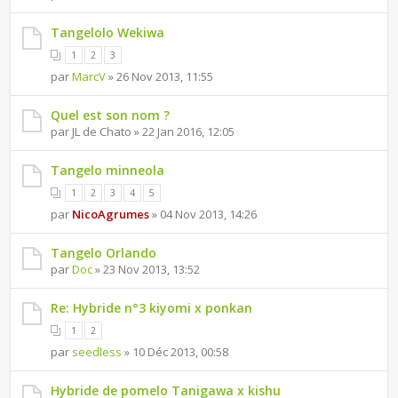
Tangelolo Wekiwa
1
2
3
par
MarcV
» 26 Nov 2013, 11:55
Quel est son nom ?
par JL de Chato » 22 Jan 2016, 12:05
Tangelo minneola
1
2
3
4
5
par
NicoAgrumes
» 04 Nov 2013, 14:26
Tangelo Orlando
par
Doc
» 23 Nov 2013, 13:52
Re: Hybride n°3 kiyomi x ponkan
1
2
par
seedless
» 10 Déc 2013, 00:58
Hybride de pomelo Tanigawa x kishu