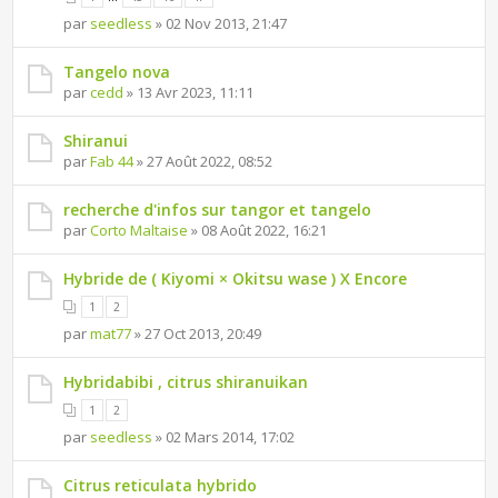
par
seedless
» 02 Nov 2013, 21:47
Tangelo nova
par
cedd
» 13 Avr 2023, 11:11
Shiranui
par
Fab 44
» 27 Août 2022, 08:52
recherche d'infos sur tangor et tangelo
par
Corto Maltaise
» 08 Août 2022, 16:21
Hybride de ( Kiyomi × Okitsu wase ) X Encore
1
2
par
mat77
» 27 Oct 2013, 20:49
Hybridabibi , citrus shiranuikan
1
2
par
seedless
» 02 Mars 2014, 17:02
Citrus reticulata hybrido