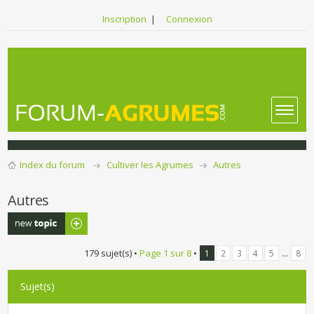
Inscription
|
Connexion
Index du forum
Cultiver les Agrumes
Autres
Autres
Publier un
nouveau sujet
179 sujet(s) •
Page
1
sur
8
•
...
1
2
3
4
5
8
Sujet(s)