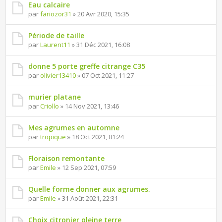
Eau calcaire
par
fariozor31
» 20 Avr 2020, 15:35
Période de taille
par
Laurent11
» 31 Déc 2021, 16:08
donne 5 porte greffe citrange C35
par
olivier13410
» 07 Oct 2021, 11:27
murier platane
par
Criollo
» 14 Nov 2021, 13:46
Mes agrumes en automne
par
tropique
» 18 Oct 2021, 01:24
Floraison remontante
par
Emile
» 12 Sep 2021, 07:59
Quelle forme donner aux agrumes.
par
Emile
» 31 Août 2021, 22:31
Choix citronier pleine terre