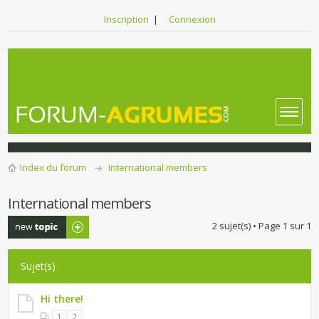
Inscription
|
Connexion
Index du forum
International members
International members
Publier un
2 sujet(s) • Page
1
sur
1
nouveau sujet
Sujet(s)
Hi there!
1
2