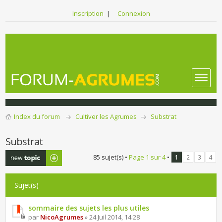
Inscription
|
Connexion
Index du forum
Cultiver les Agrumes
Substrat
Substrat
Publier un
85 sujet(s) •
Page
1
sur
4
•
1
2
3
4
nouveau sujet
Sujet(s)
sommaire des sujets les plus utiles
par
NicoAgrumes
» 24 Juil 2014, 14:28