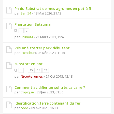
Ph du Substrat de mes agrumes en pot à 5
par
Sam54
» 13 Mai 2026, 21:12
Plantation Satsuma
1
2
par
BrunoM
» 21 Mars 2021, 19:43
Résumé starter pack débutant
par
Excalibur
» 08 Déc 2023, 11:15
substrat en pot
...
1
15
16
17
par
NicoAgrumes
» 21 Oct 2013, 12:18
Comment acidifier un sol très calcaire ?
par
tropique
» 28 Jan 2023, 01:36
identification:terre contenant du fer
par
cedd
» 09 Avr 2023, 16:33