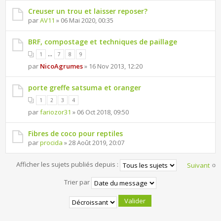
Creuser un trou et laisser reposer?
par
AV11
» 06 Mai 2020, 00:35
BRF, compostage et techniques de paillage
...
1
7
8
9
par
NicoAgrumes
» 16 Nov 2013, 12:20
porte greffe satsuma et oranger
1
2
3
4
par
fariozor31
» 06 Oct 2018, 09:50
Fibres de coco pour reptiles
par
procida
» 28 Août 2019, 20:07
Afficher les sujets publiés depuis :
Suivant
Trier par