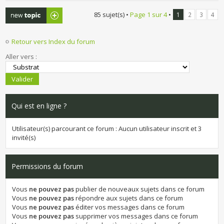
Publier un
85 sujet(s) •
Page
1
sur
4
•
1
2
3
4
nouveau sujet
Retour vers Index du forum
Aller vers :
Qui est en ligne ?
Utilisateur(s) parcourant ce forum : Aucun utilisateur inscrit et 3
invité(s)
Permissions du forum
Vous
ne pouvez pas
publier de nouveaux sujets dans ce forum
Vous
ne pouvez pas
répondre aux sujets dans ce forum
Vous
ne pouvez pas
éditer vos messages dans ce forum
Vous
ne pouvez pas
supprimer vos messages dans ce forum