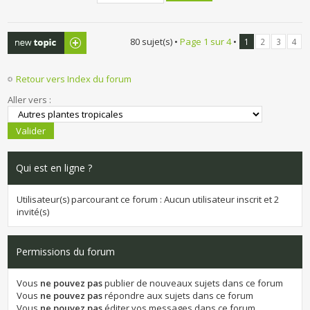
Publier un
80 sujet(s) •
Page
1
sur
4
•
1
2
3
4
nouveau sujet
Retour vers Index du forum
Aller vers :
Qui est en ligne ?
Utilisateur(s) parcourant ce forum : Aucun utilisateur inscrit et 2
invité(s)
Permissions du forum
Vous
ne pouvez pas
publier de nouveaux sujets dans ce forum
Vous
ne pouvez pas
répondre aux sujets dans ce forum
Vous
ne pouvez pas
éditer vos messages dans ce forum