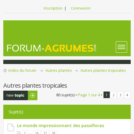
Inscription
|
Connexion
Index du forum
Autres plantes
Autres plantes tropicales
Autres plantes tropicales
Publier un
80 sujet(s) •
Page
1
sur
4
•
1
2
3
4
nouveau sujet
Sujet(s)
Le monde impressionnant des passifloras
...
1
16
17
18