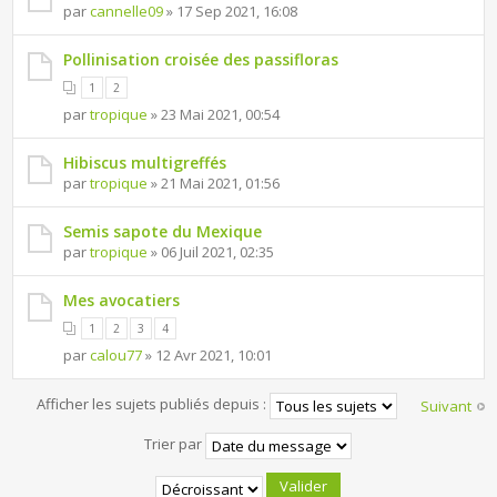
par
cannelle09
» 17 Sep 2021, 16:08
Pollinisation croisée des passifloras
1
2
par
tropique
» 23 Mai 2021, 00:54
Hibiscus multigreffés
par
tropique
» 21 Mai 2021, 01:56
Semis sapote du Mexique
par
tropique
» 06 Juil 2021, 02:35
Mes avocatiers
1
2
3
4
par
calou77
» 12 Avr 2021, 10:01
Afficher les sujets publiés depuis :
Suivant
Trier par