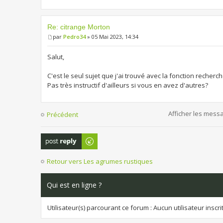
Re: citrange Morton
par
Pedro34
» 05 Mai 2023, 14:34
Salut,
C'est le seul sujet que j'ai trouvé avec la fonction recherch
Pas très instructif d'ailleurs si vous en avez d'autres?
Afficher les mess
Précédent
Publier une
réponse
Retour vers Les agrumes rustiques
Qui est en ligne ?
Utilisateur(s) parcourant ce forum : Aucun utilisateur inscrit 