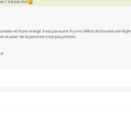
sive C est pas mal
'un pomelo et d'une orange. Il est pas sucré. Il y a en début de bouche une lég
ve et amer de la poncirine n'est pas présent.
al