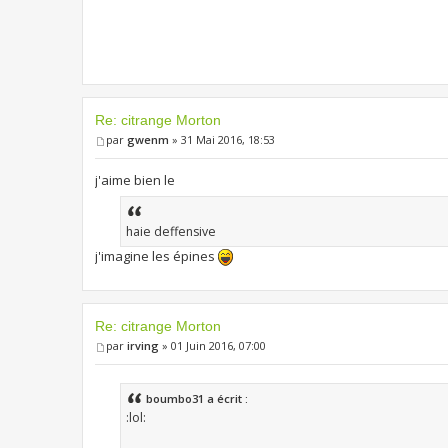
Re: citrange Morton
par
gwenm
» 31 Mai 2016, 18:53
j'aime bien le
haie deffensive
j'imagine les épines
Re: citrange Morton
par
irving
» 01 Juin 2016, 07:00
boumbo31 a écrit :
:lol: