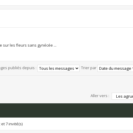
e sur les fleurs sans gynécée ...
ages publiés depuis :
Trier par
Aller vers :
et 7 invité(s)