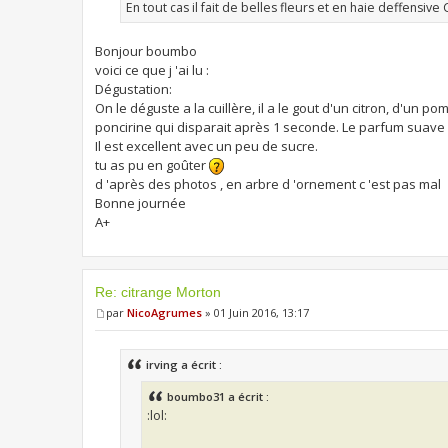
En tout cas il fait de belles fleurs et en haie deffensive
Bonjour boumbo
voici ce que j 'ai lu :
Dégustation:
On le déguste a la cuillère, il a le gout d'un citron, d'un 
poncirine qui disparait après 1 seconde. Le parfum suave 
Il est excellent avec un peu de sucre.
tu as pu en goûter
d 'après des photos , en arbre d 'ornement c 'est pas mal
Bonne journée
A+
Re: citrange Morton
par
NicoAgrumes
» 01 Juin 2016, 13:17
irving a écrit :
boumbo31 a écrit :
:lol: