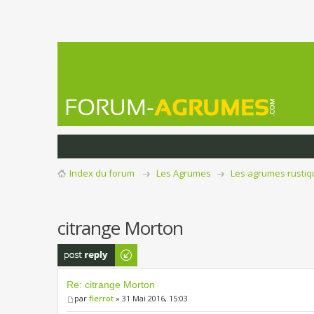
Index du forum
Les Agrumes
Les agrumes rusti
citrange Morton
Publier une
réponse
Re: citrange Morton
par
fierrot
» 31 Mai 2016, 15:03