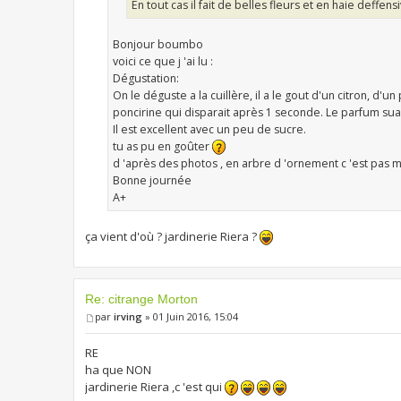
En tout cas il fait de belles fleurs et en haie deffen
Bonjour boumbo
voici ce que j 'ai lu :
Dégustation:
On le déguste a la cuillère, il a le gout d'un citron, d
poncirine qui disparait après 1 seconde. Le parfum sua
Il est excellent avec un peu de sucre.
tu as pu en goûter
d 'après des photos , en arbre d 'ornement c 'est pas m
Bonne journée
A+
ça vient d'où ? jardinerie Riera ?
Re: citrange Morton
par
irving
» 01 Juin 2016, 15:04
RE
ha que NON
jardinerie Riera ,c 'est qui