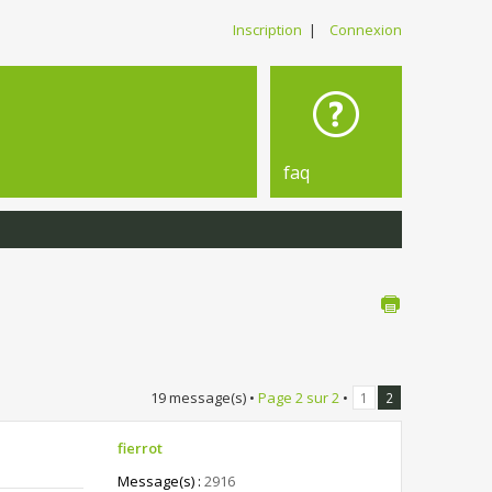
Inscription
|
Connexion
faq
19 message(s) •
Page
2
sur
2
•
1
2
fierrot
Message(s) :
2916