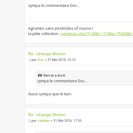
sympa le commentaire Doc...
Agrumes sans pesticides of course !
la ptite collection :
viewtopic.php?f=28&t=1174&p=75939#p
Re: citrange Morton
par
Doc
» 31 Mai 2016, 15:16
fierrot a écrit :
sympa le commentaire Doc...
Aussi sympa que le tien.
Re: citrange Morton
par
catalan
» 31 Mai 2016, 17:55