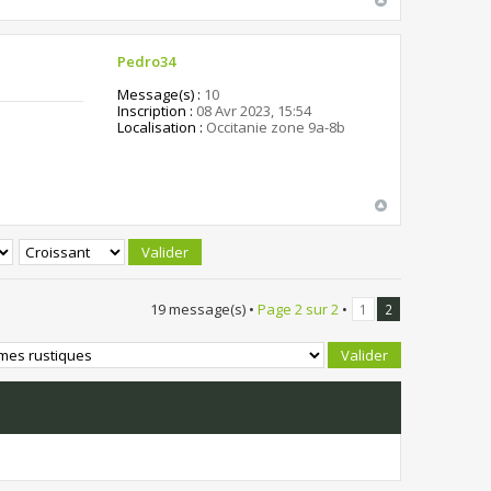
Pedro34
Message(s) :
10
Inscription :
08 Avr 2023, 15:54
Localisation :
Occitanie zone 9a-8b
19 message(s) •
Page
2
sur
2
•
1
2