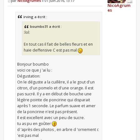
par
NicoAgrumes
» 01 Juin 2016, 13:17
NicoAgrum
es
irving a écrit :
boumbo31 a écrit :
:lol:
En tout cas il fait de belles fleurs et en
haie deffensive C est pas mal
Bonjour boumbo
voici ce que j 'ai lu :
Dégustation:
On le déguste a la cuillère, il a le gout d'un
citron, d'un pomelo et d'une orange. Il est
pas sucré. Il y a en début de bouche une
légère pointe de poncirine qui disparait
après 1 seconde. Le parfum suave et amer
de la poncirine n'est pas présent.
Il est excellent avec un peu de sucre.
tu as pu en goûter
d 'après des photos , en arbre d 'ornement c
'est pas mal