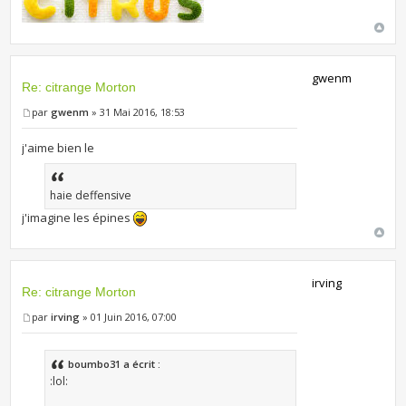
gwenm
Re: citrange Morton
par
gwenm
» 31 Mai 2016, 18:53
j'aime bien le
haie deffensive
j'imagine les épines
irving
Re: citrange Morton
par
irving
» 01 Juin 2016, 07:00
boumbo31 a écrit :
:lol: