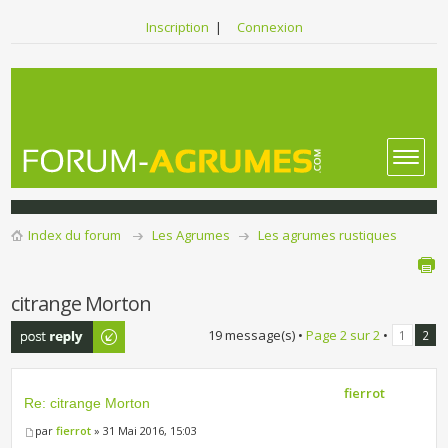
Inscription
|
Connexion
Index du forum
Les Agrumes
Les agrumes rustiques
citrange Morton
Publier une
19 message(s) •
Page
2
sur
2
•
1
2
réponse
fierrot
Re: citrange Morton
par
fierrot
» 31 Mai 2016, 15:03