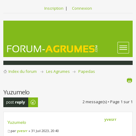
Inscription
|
Connexion
Index du forum
Les Agrumes
Papedas
Yuzumelo
Publier une
2 message(s) • Page
1
sur
1
réponse
yvesrr
Yuzumelo
par
yvesrr
» 31 Juil 2023, 20:40