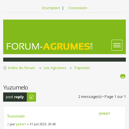
Inscription
|
Connexion
Index du forum
Les Agrumes
Papedas
Yuzumelo
Publier une
2 message(s) • Page
1
sur
1
réponse
yvesrr
Yuzumelo
par
yvesrr
» 31 Juil 2023, 20:40