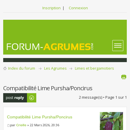
Inscription
|
Connexion
Index du forum
Les Agrumes
Limes et bergamotiers
Compatibilité Lime Pursha/Poncirus
Publier une
2 message(s) • Page
1
sur
1
réponse
Compatibilité Lime Pursha/Poncirus
par
Criollo
» 22 Mars 2026, 20:36