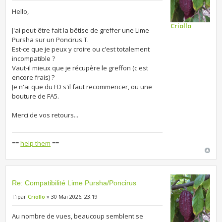
Hello,
Criollo
J'ai peut-être fait la bêtise de greffer une Lime
Pursha sur un Poncirus T.
Est-ce que je peux y croire ou c'est totalement
incompatible ?
Vaut-il mieux que je récupère le greffon (c'est
encore frais) ?
Je n'ai que du FD s'il faut recommencer, ou une
bouture de FA5.
Merci de vos retours...
==
help them
==
Re: Compatibilité Lime Pursha/Poncirus
par
Criollo
» 30 Mai 2026, 23:19
Au nombre de vues, beaucoup semblent se