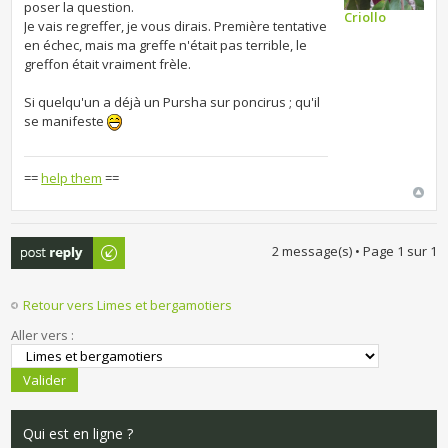
poser la question.
Criollo
Je vais regreffer, je vous dirais. Première tentative
en échec, mais ma greffe n'était pas terrible, le
greffon était vraiment frèle.
Si quelqu'un a déjà un Pursha sur poncirus ; qu'il
se manifeste
==
help them
==
Publier une
2 message(s) • Page
1
sur
1
réponse
Retour vers Limes et bergamotiers
Aller vers :
Qui est en ligne ?