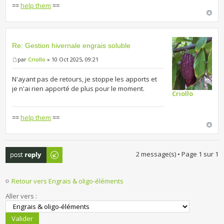
==
help them
==
Re: Gestion hivernale engrais soluble
par
Criollo
» 10 Oct 2025, 09:21
N'ayant pas de retours, je stoppe les apports et
je n'ai rien apporté de plus pour le moment.
Criollo
==
help them
==
Publier une
2 message(s) • Page
1
sur
1
réponse
Retour vers Engrais & oligo-éléments
Aller vers :