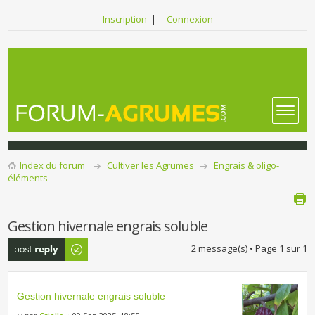
Inscription
|
Connexion
Index du forum
Cultiver les Agrumes
Engrais & oligo-
éléments
Gestion hivernale engrais soluble
Publier une
2 message(s) • Page
1
sur
1
réponse
Gestion hivernale engrais soluble