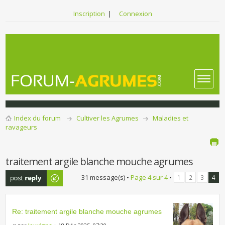
Inscription
|
Connexion
Index du forum
Cultiver les Agrumes
Maladies et
ravageurs
traitement argile blanche mouche agrumes
Publier une
31 message(s) •
Page
4
sur
4
•
1
2
3
4
réponse
Re: traitement argile blanche mouche agrumes