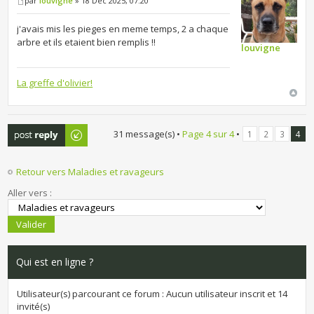
par
louvigne
» 18 Déc 2025, 07:20
j'avais mis les pieges en meme temps, 2 a chaque
arbre et ils etaient bien remplis !!
louvigne
La greffe d'olivier!
Publier une
31 message(s) •
Page
4
sur
4
•
1
2
3
4
réponse
Retour vers Maladies et ravageurs
Aller vers :
Qui est en ligne ?
Utilisateur(s) parcourant ce forum : Aucun utilisateur inscrit et 14
invité(s)