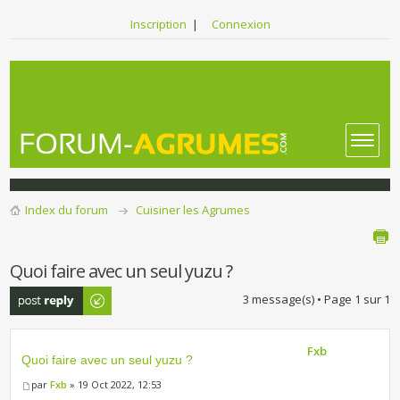
Inscription
|
Connexion
Index du forum
Cuisiner les Agrumes
Quoi faire avec un seul yuzu ?
Publier une
3 message(s) • Page
1
sur
1
réponse
Fxb
Quoi faire avec un seul yuzu ?
par
Fxb
» 19 Oct 2022, 12:53