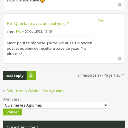
yuzu qui enbaume
Fxb
Re: Quoi faire avec un seul yuzu ?
par
Fxb
» 20 Oct 2022, 12:15
Merci pour ta réponse. J’ai trouvé aussi un ancien
post avec plein de recette à base de yuzu. Y a
plus qu’à ,
Publier une
3 message(s) • Page
1
sur
1
réponse
Retour vers Cuisiner les Agrumes
Aller vers :
Qui est en ligne ?