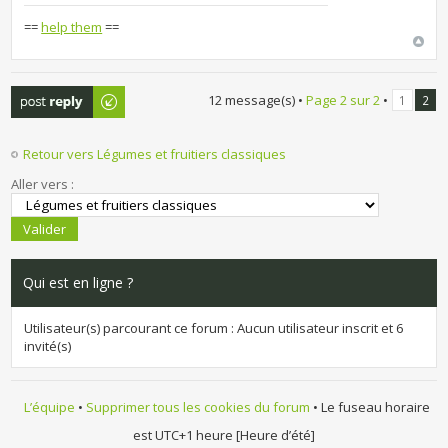
==
help them
==
Publier une
12 message(s) •
Page
2
sur
2
•
1
2
réponse
Retour vers Légumes et fruitiers classiques
Aller vers :
Qui est en ligne ?
Utilisateur(s) parcourant ce forum : Aucun utilisateur inscrit et 6
invité(s)
L’équipe
•
Supprimer tous les cookies du forum
• Le fuseau horaire
est UTC+1 heure [Heure d’été]