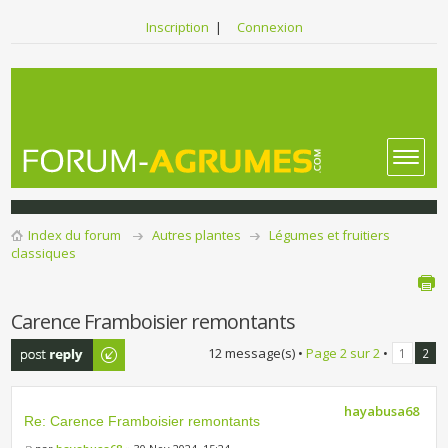
Inscription
|
Connexion
Index du forum
Autres plantes
Légumes et fruitiers
classiques
Carence Framboisier remontants
Publier une
12 message(s) •
Page
2
sur
2
•
1
2
réponse
hayabusa68
Re: Carence Framboisier remontants