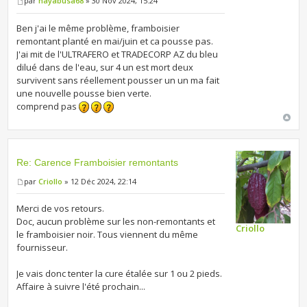
par
hayabusa68
» 30 Nov 2024, 15:24
Ben j'ai le même problème, framboisier
remontant planté en mai/juin et ca pousse pas.
J'ai mit de l'ULTRAFERO et TRADECORP AZ du bleu
dilué dans de l'eau, sur 4 un est mort deux
survivent sans réellement pousser un un ma fait
une nouvelle pousse bien verte.
comprend pas
Re: Carence Framboisier remontants
par
Criollo
» 12 Déc 2024, 22:14
Merci de vos retours.
Doc, aucun problème sur les non-remontants et
Criollo
le framboisier noir. Tous viennent du même
fournisseur.
Je vais donc tenter la cure étalée sur 1 ou 2 pieds.
Affaire à suivre l'été prochain...