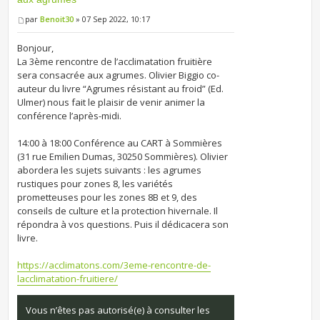
par
Benoit30
» 07 Sep 2022, 10:17
Bonjour,
La 3ème rencontre de l’acclimatation fruitière
sera consacrée aux agrumes. Olivier Biggio co-
auteur du livre “Agrumes résistant au froid” (Ed.
Ulmer) nous fait le plaisir de venir animer la
conférence l’après-midi.
14:00 à 18:00 Conférence au CART à Sommières
(31 rue Emilien Dumas, 30250 Sommières). Olivier
abordera les sujets suivants : les agrumes
rustiques pour zones 8, les variétés
prometteuses pour les zones 8B et 9, des
conseils de culture et la protection hivernale. Il
répondra à vos questions. Puis il dédicacera son
livre.
https://acclimatons.com/3eme-rencontre-de-
lacclimatation-fruitiere/
Vous n’êtes pas autorisé(e) à consulter les