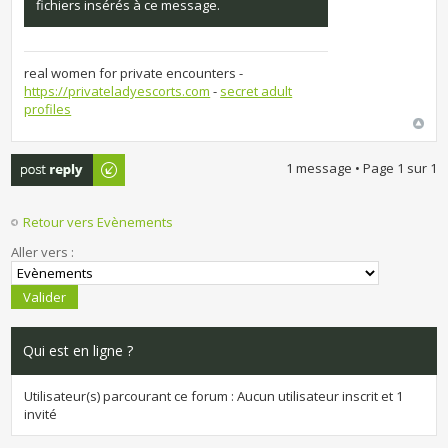
fichiers insérés à ce message.
real women for private encounters -
https://privateladyescorts.com
-
secret adult
profiles
Publier une
1 message • Page
1
sur
1
réponse
Retour vers Evènements
Aller vers :
Qui est en ligne ?
Utilisateur(s) parcourant ce forum : Aucun utilisateur inscrit et 1
invité