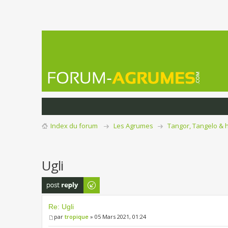
Index du forum
Les Agrumes
Tangor, Tangelo & 
Ugli
Publier une
réponse
Re: Ugli
par
tropique
» 05 Mars 2021, 01:24