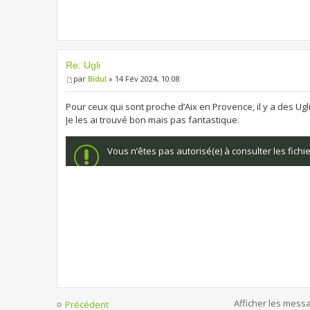
Re: Ugli
par
Bidul
» 14 Fév 2024, 10:08
Pour ceux qui sont proche d’Aix en Provence, il y a des Ugl
Je les ai trouvé bon mais pas fantastique.
Vous n’êtes pas autorisé(e) à consulter les fich
Afficher les mess
Précédent