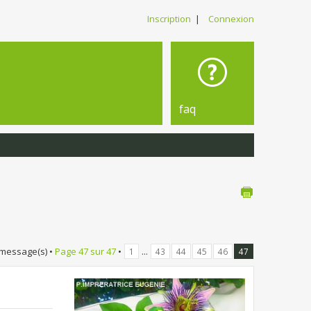
Inscription
|
Connexion
faq
 message(s) •
Page
47
sur
47
•
...
1
43
44
45
46
47