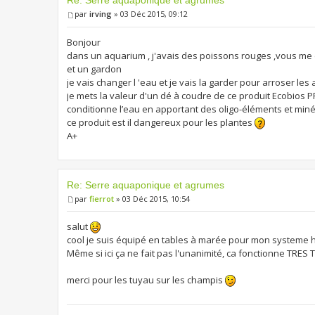
par
irving
» 03 Déc 2015, 09:12
Bonjour
dans un aquarium , j'avais des poissons rouges ,vous me di
et un gardon
je vais changer l 'eau et je vais la garder pour arroser le
je mets la valeur d'un dé à coudre de ce produit Ecobios PR ,
conditionne l’eau en apportant des oligo-éléments et min
ce produit est il dangereux pour les plantes
A+
Re: Serre aquaponique et agrumes
par
fierrot
» 03 Déc 2015, 10:54
salut
cool je suis équipé en tables à marée pour mon systeme 
Même si ici ça ne fait pas l'unanimité, ca fonctionne TRES
merci pour les tuyau sur les champis