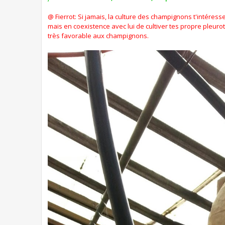
@ Fierrot: Si jamais, la culture des champignons t'intéres
mais en coexistence avec lui de cultiver tes propre pleur
très favorable aux champignons.