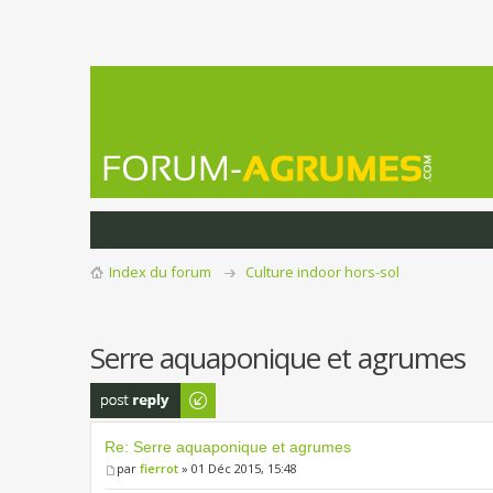
Index du forum
Culture indoor hors-sol
Serre aquaponique et agrumes
Publier une
réponse
Re: Serre aquaponique et agrumes
par
fierrot
» 01 Déc 2015, 15:48