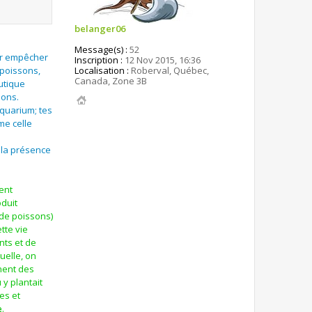
belanger06
Message(s) :
52
our empêcher
Inscription :
12 Nov 2015, 16:36
Localisation :
Roberval, Québec,
 poissons,
Canada, Zone 3B
utique
sons.
aquarium; tes
me celle
, la présence
ment
oduit
 de poissons)
tte vie
nts et de
uelle, on
nent des
 y plantait
es et
e
.