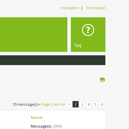
Inscription
|
Connexion
faq
55 message(s) •
Page
2
sur
6
•
1
2
3
4
5
6
fierrot
Message(s) :
2916