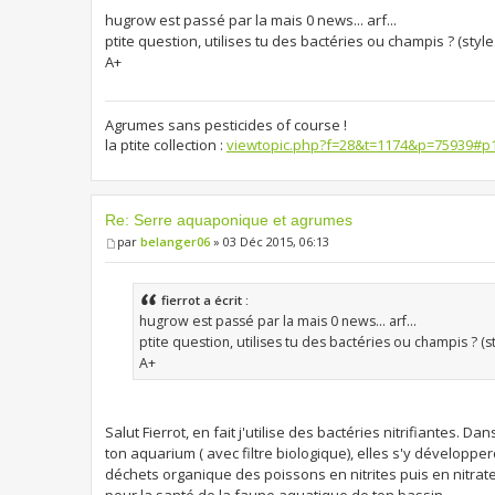
hugrow est passé par la mais 0 news... arf...
ptite question, utilises tu des bactéries ou champis ? (sty
A+
Agrumes sans pesticides of course !
la ptite collection :
viewtopic.php?f=28&t=1174&p=75939#p
Re: Serre aquaponique et agrumes
par
belanger06
» 03 Déc 2015, 06:13
fierrot a écrit :
hugrow est passé par la mais 0 news... arf...
ptite question, utilises tu des bactéries ou champis ? (
A+
Salut Fierrot, en fait j'utilise des bactéries nitrifiantes
ton aquarium ( avec filtre biologique), elles s'y développ
déchets organique des poissons en nitrites puis en nitra
pour la santé de la faune aquatique de ton bassin.