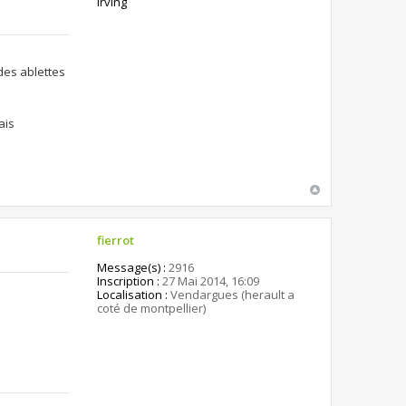
irving
des ablettes
ais
fierrot
Message(s) :
2916
Inscription :
27 Mai 2014, 16:09
Localisation :
Vendargues (herault a
coté de montpellier)