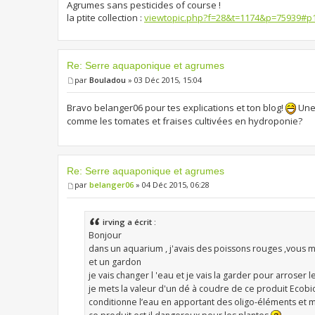
Agrumes sans pesticides of course !
la ptite collection :
viewtopic.php?f=28&t=1174&p=75939#p
Re: Serre aquaponique et agrumes
par
Bouladou
» 03 Déc 2015, 15:04
Bravo belanger06 pour tes explications et ton blog!
Une 
comme les tomates et fraises cultivées en hydroponie?
Re: Serre aquaponique et agrumes
par
belanger06
» 04 Déc 2015, 06:28
irving a écrit :
Bonjour
dans un aquarium , j'avais des poissons rouges ,vous me
et un gardon
je vais changer l 'eau et je vais la garder pour arroser 
je mets la valeur d'un dé à coudre de ce produit Ecobios 
conditionne l’eau en apportant des oligo-éléments et 