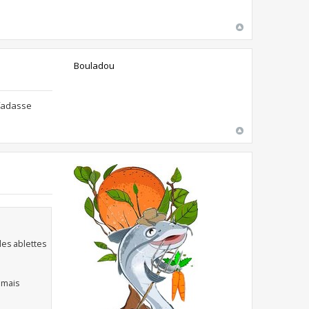
Bouladou
 fadasse
des ablettes
u mais