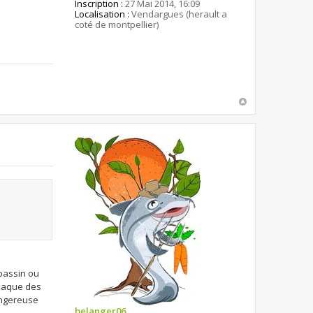
Inscription :
27 Mai 2014, 16:09
Localisation :
Vendargues (herault a
coté de montpellier)
 bassin ou
niaque des
angereuse
belanger06