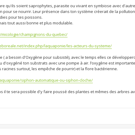
re qu'ils soient saprophytes, parasite ou vivant en symbiose avec d'autre
 pour se nourrir. Leur présence dans ton système créerait de la pollutio
adies pour tes poissons.
, mais tout aussi bonne et plus modulable.
p/micologie/champignons-du-quebec/
eboreale.net/index.php/laquaponie/les-acteurs-du-systeme/
e ( a besoin d'Oxygène pour subsisté), avec le temps elles ce développer
 ou d'oxygéné ton substrats avec une pompe à air. l’oxygène est importante
s racines surtout, les empêche de pourrir) et la flore bactérienne.
laquaponie/siphon-automatique-ou-siphon-cloche/
s il te sera possible d'y faire poussé des plantes et mêmes des arbres av