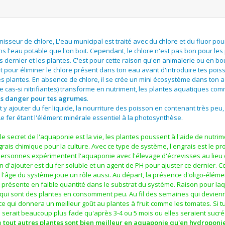
inisseur de chlore, L'eau municipal est traité avec du chlore et du fluor p
'eau potable que l'on boit. Cependant, le chlore n'est pas bon pour les
 dernier et les plantes. C'est pour cette raison qu'en animalerie ou en bo
uit pour éliminer le chlore présent dans ton eau avant d'introduire tes pois
 les plantes. En absence de chlore, il se crée un mini écosystème dans ton 
 cas-si nitrifiantes) transforme en nutriment, les plantes aquatiques com
ans danger pour tes agrumes
.
t y ajouter du fer liquide, la nourriture des poisson en contenant très peu
Le fer étant l'élément minérale essentiel à la photosynthèse.
 le secret de l'aquaponie est la vie, les plantes poussent à l'aide de nutri
rais chimique pour la culture. Avec ce type de système, l'engrais est le pr
 personnes expérimentent l'aquaponie avec l'élevage d'écrevisses au lieu
n d'ajouter est du fer soluble et un agent de PH pour ajuster ce dernier. Ce
, l'âge du système joue un rôle aussi. Au départ, la présence d'oligo-éléme
t présente en faible quantité dans le substrat du système. Raison pour laq
s qui sont des plantes en consomment peu. Au fil des semaines qui devien
e qui donnera un meilleur goût au plantes à fruit comme les tomates. Si tu
s serait beaucoup plus fade qu'après 3-4 ou 5 mois ou elles seraient sucré
re tout autres plantes sont bien meilleur en aquaponie qu'en hydroponi