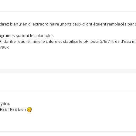
rez bien ,rien d 'extraordinaire ,morts ceux-ci ont étaient remplacés par 
s agrumes surtout les plantules
clarifie l’eau, élimine le chlore et stabilise le pH. pour 5/6/7 litres d'eau m
éraux
hydro.
 TRES TRES bien