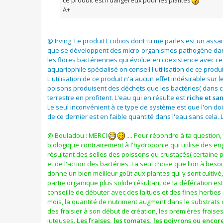
ce produit est il dangereux pour les plantes
A+
@ Irving: Le produit Ecobios dont tu me parles est un assa
que se développent des micro-organismes pathogène dans l
les flores bactériennes qui évolue en coexistence avec ces
aquariophile spécialisé on conseil l'utilisation de ce prod
L'utilisation de ce produit n'a aucun effet indésirable sur
poisons produisent des déchets que les bactéries( dans ce
terrestre en profitent. L'eau qui en résulte est
riche et s
Le seul inconvénient à ce type de système est que l'on doi
de ce dernier est en faible quantité dans l'eau sans cela. 
@ Bouladou : MERCI
.... Pour répondre à ta question,
biologique contrairement à l'hydroponie qui utilise des eng
résultant des selles des poissons ou crustacés( certaine
et de l'action des bactéries. La seul chose que l'on à besoi
donne un bien meilleur goût aux plantes qui y sont cultivé
partie organique plus solide résultant de la défécation es
conseille de débuter avec des laitues et des fines herbe
mois, la quantité de nutriment augment dans le substrats c
des fraisier à son début de création, les premières fraise
juteuses.
Les fraises, les tomates, les poivrons ou enco