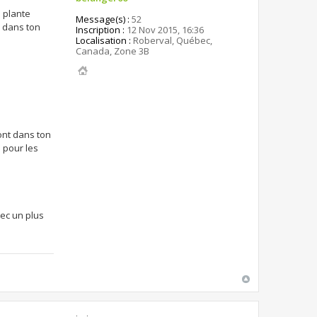
 plante
Message(s) :
52
n dans ton
Inscription :
12 Nov 2015, 16:36
Localisation :
Roberval, Québec,
Canada, Zone 3B
ont dans ton
 pour les
ec un plus