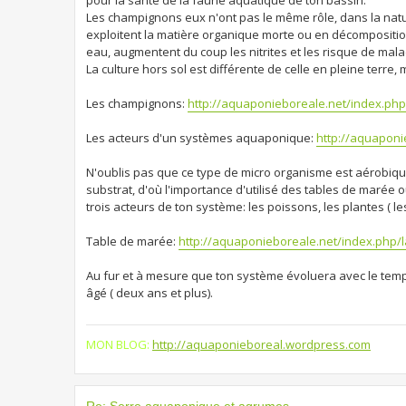
Les champignons eux n'ont pas le même rôle, dans la natu
exploitent la matière organique morte ou en décomposition
eau, augmentent du coup les nitrites et les risque de mal
La culture hors sol est différente de celle en pleine terre
Les champignons:
http://aquaponieboreale.net/index.ph
Les acteurs d'un systèmes aquaponique:
http://aquaponi
N'oublis pas que ce type de micro organisme est aérobiqu
substrat, d'où l'importance d'utilisé des tables de marée
trois acteurs de ton système: les poissons, les plantes ( le
Table de marée:
http://aquaponieboreale.net/index.php/
Au fur et à mesure que ton système évoluera avec le temp
âgé ( deux ans et plus).
MON BLOG:
http://aquaponieboreal.wordpress.com
Re: Serre aquaponique et agrumes