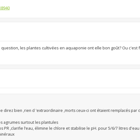
18940
question, les plantes cultivées en aquaponie ont elle bon goût? Ou c'est
 direz bien ,rien d 'extraordinaire ,morts ceux-ci ont étaient remplacés par 
les agrumes surtout les plantules
PR ,clarifie l’eau, élimine le chlore et stabilise le pH. pour 5/6/7 litres d'ea
minéraux