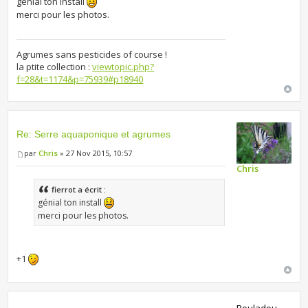
génial ton install
merci pour les photos.
Agrumes sans pesticides of course !
la ptite collection :
viewtopic.php?
f=28&t=1174&p=75939#p18940
Re: Serre aquaponique et agrumes
par
Chris
» 27 Nov 2015, 10:57
Chris
fierrot a écrit :
génial ton install
merci pour les photos.
+1