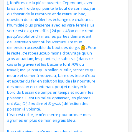
), fenêtres de la pièce ouverte. Cependant, avec
la saison froide qui pointe le bout de son nez, j'ai
du choisir de la recouvrir et de retiré un bac,
question de contrôler les échange de chaleur et
l'humidité plus présente avec les vitre fermés. La
serre est exigu en effet ( 24 po x 48po et se rend
jusqu'au plafond ), mais les parties demandant
de l'entretien sont où l'ouverture. C'est un
dimension accessible du bout des doigts
. Pour
le reste, c'est beaucoup moins d'ouvrage qu'un
gros aquarium, les plantes, le substrat ( dans ce
cas si le gravier) et les bactérie font 70% du
travail; moi je n'ai qu'a tailler, cueillir, retirer ce qui
meure et semer à nouveau, faire des teste d'eau
et ajouter du fer en solution liquide ( la nourriture
des poisson en contenant peu) et nettoyer le
bord du bassin de temps en temps et nourrir les
poissons. C'est un milieu optimiser, les plantes
ont
Eau
,
O²
,
Lumière
et
Engrais
( défection des
poisson) à volonté.
L'eau est riche, je m'en serre pour arroser mes
agrumes en plus de mon engrais bleu.
Pou cette hiver, je n'y met que des plantes