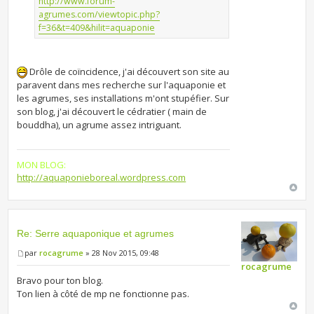
http://www.forum-
agrumes.com/viewtopic.php?
f=36&t=409&hilit=aquaponie
Drôle de coïncidence, j'ai découvert son site au
paravent dans mes recherche sur l'aquaponie et
les agrumes, ses installations m'ont stupéfier. Sur
son blog, j'ai découvert le cédratier ( main de
bouddha), un agrume assez intriguant.
MON BLOG:
http://aquaponieboreal.wordpress.com
Re: Serre aquaponique et agrumes
par
rocagrume
» 28 Nov 2015, 09:48
rocagrume
Bravo pour ton blog.
Ton lien à côté de mp ne fonctionne pas.