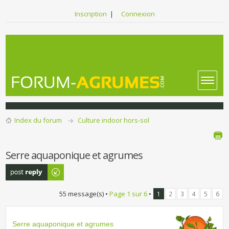
Inscription
|
Connexion
Index du forum
Culture indoor hors-sol
Serre aquaponique et agrumes
Publier une
réponse
55 message(s) •
Page
1
sur
6
•
1
2
3
4
5
6
Serre aquaponique et agrumes