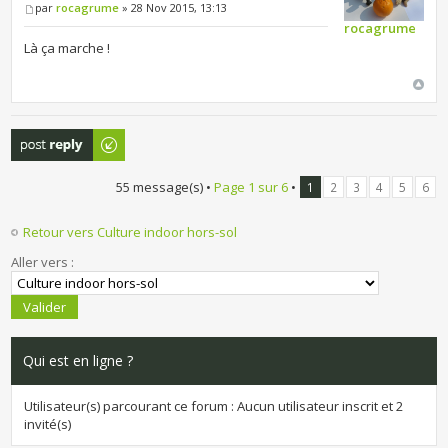
par
rocagrume
» 28 Nov 2015, 13:13
rocagrume
Là ça marche !
Publier une
réponse
55 message(s) •
Page
1
sur
6
•
1
2
3
4
5
6
Retour vers Culture indoor hors-sol
Aller vers :
Qui est en ligne ?
Utilisateur(s) parcourant ce forum : Aucun utilisateur inscrit et 2
invité(s)