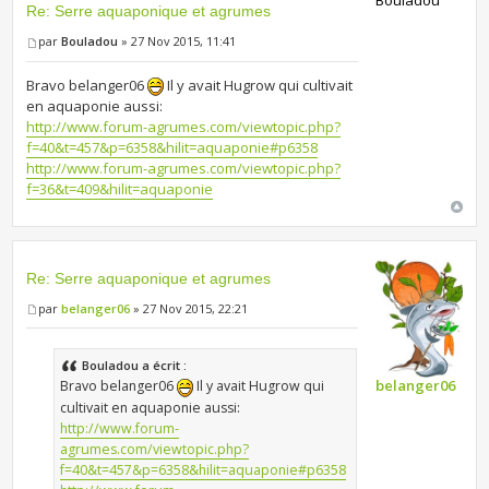
Bouladou
Re: Serre aquaponique et agrumes
par
Bouladou
» 27 Nov 2015, 11:41
Bravo belanger06
Il y avait Hugrow qui cultivait
en aquaponie aussi:
http://www.forum-agrumes.com/viewtopic.php?
f=40&t=457&p=6358&hilit=aquaponie#p6358
http://www.forum-agrumes.com/viewtopic.php?
f=36&t=409&hilit=aquaponie
Re: Serre aquaponique et agrumes
par
belanger06
» 27 Nov 2015, 22:21
Bouladou a écrit :
belanger06
Bravo belanger06
Il y avait Hugrow qui
cultivait en aquaponie aussi:
http://www.forum-
agrumes.com/viewtopic.php?
f=40&t=457&p=6358&hilit=aquaponie#p6358