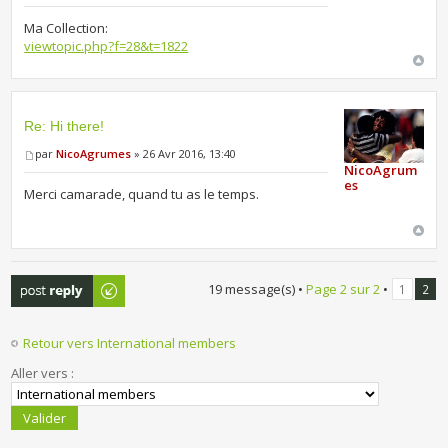
Ma Collection:
viewtopic.php?f=28&t=1822
Re: Hi there!
par
NicoAgrumes
» 26 Avr 2016, 13:40
NicoAgrum
es
Merci camarade, quand tu as le temps.
Publier une
19 message(s) •
Page
2
sur
2
•
1
2
réponse
Retour vers International members
Aller vers :