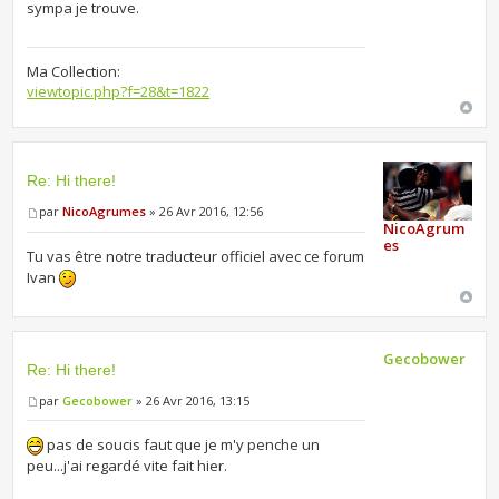
sympa je trouve.
Ma Collection:
viewtopic.php?f=28&t=1822
Re: Hi there!
par
NicoAgrumes
» 26 Avr 2016, 12:56
NicoAgrum
es
Tu vas être notre traducteur officiel avec ce forum
Ivan
Gecobower
Re: Hi there!
par
Gecobower
» 26 Avr 2016, 13:15
pas de soucis faut que je m'y penche un
peu...j'ai regardé vite fait hier.