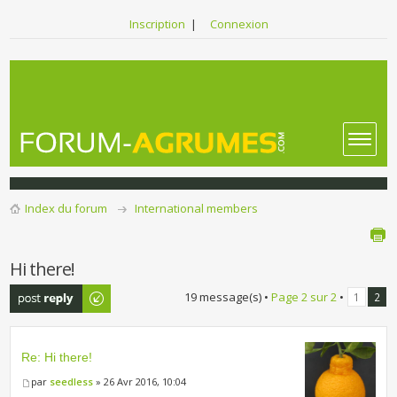
Inscription
|
Connexion
Index du forum
International members
Hi there!
Publier une
19 message(s) •
Page
2
sur
2
•
1
2
réponse
Re: Hi there!
par
seedless
» 26 Avr 2016, 10:04