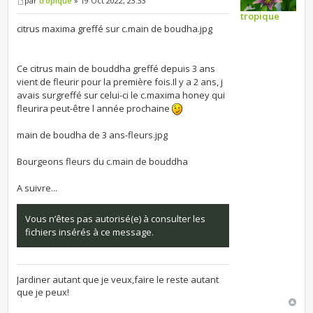
par
tropique
» 19 Oct 2022, 23:33
tropique
citrus maxima greffé sur c.main de boudha.jpg
Ce citrus main de bouddha greffé depuis 3 ans
vient de fleurir pour la première fois.Il y a 2 ans, j
avais surgreffé sur celui-ci le c.maxima honey qui
fleurira peut-être l année prochaine
main de boudha de 3 ans-fleurs.jpg
Bourgeons fleurs du c.main de bouddha
A suivre...
Vous n’êtes pas autorisé(e) à consulter les
fichiers insérés à ce message.
Jardiner autant que je veux,faire le reste autant
que je peux!