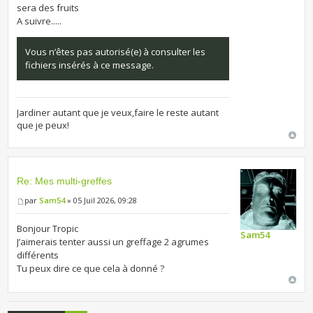
sera des fruits
A suivre.....
Vous n’êtes pas autorisé(e) à consulter les
fichiers insérés à ce message.
Jardiner autant que je veux,faire le reste autant
que je peux!
Re: Mes multi-greffes
par
Sam54
» 05 Juil 2026, 09:28
Bonjour Tropic
Sam54
J’aimerais tenter aussi un greffage 2 agrumes
différents
Tu peux dire ce que cela à donné ?