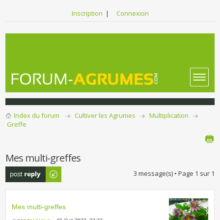
Inscription
|
Connexion
Index du forum
Cultiver les Agrumes
Multiplication
Greffe
Mes multi-greffes
Publier une
3 message(s) • Page
1
sur
1
réponse
Mes multi-greffes