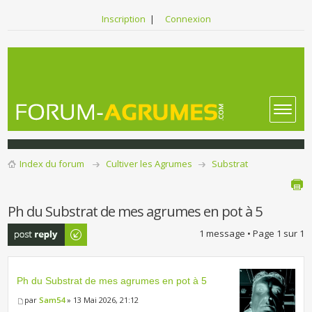
Inscription
|
Connexion
Index du forum
Cultiver les Agrumes
Substrat
Ph du Substrat de mes agrumes en pot à 5
Publier une
1 message • Page
1
sur
1
réponse
Ph du Substrat de mes agrumes en pot à 5
par
Sam54
» 13 Mai 2026, 21:12